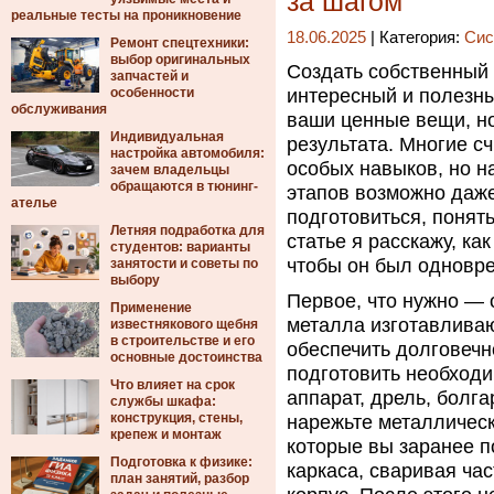
за шагом
реальные тесты на проникновение
18.06.2025
| Категория:
Сис
Ремонт спецтехники:
выбор оригинальных
Создать собственный
запчастей и
особенности
интересный и полезны
обслуживания
ваши ценные вещи, н
Индивидуальная
результата. Многие сч
настройка автомобиля:
особых навыков, но н
зачем владельцы
обращаются в тюнинг-
этапов возможно даже
ателье
подготовиться, понять
Летняя подработка для
статье я расскажу, ка
студентов: варианты
чтобы он был одновр
занятости и советы по
выбору
Первое, что нужно — 
Применение
металла изготавливаю
известнякового щебня
в строительстве и его
обеспечить долговечн
основные достоинства
подготовить необход
Что влияет на срок
аппарат, дрель, болга
службы шкафа:
конструкция, стены,
нарежьте металличес
крепеж и монтаж
которые вы заранее п
Подготовка к физике:
каркаса, сваривая ча
план занятий, разбор