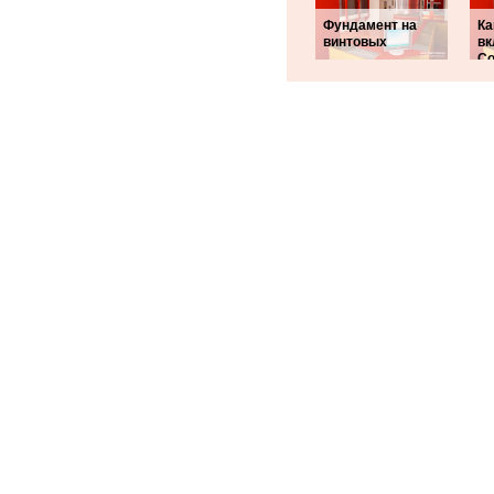
Фундамент на
Ка
винтовых
вк
Co