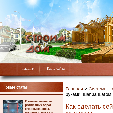
Главная
Карта сайта
Новые статьи
Главная
>
Системы к
руками: шаг за шагом
Взломостойкость
Как сделать се
роллетных ворот:
классы защиты,
уязвимые места и