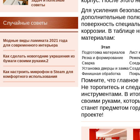
корпус. После этого н
задач и полезные
советы
Для усиления безопас
дополнительные полки
Случайные советы
поверхность специаль
коррозии. В таблице 
материалам:
Модные виды ламината 2021 года
для современного интерьера
Этап
Подготовка материалов
Лист 
Как сделать новогодние украшения из
Резка и формирование
Режем
бумаги своими руками.2
Сварка
Соеди
Установка дверцы и замка
Созда
Как настроить микрофон в Steam для
Финишная обработка
Покры
комфортного использования
Помните, что главное
Не торопитесь и след
инструментами. В ито
своими руками, котор
станет предметом гор
проекте!