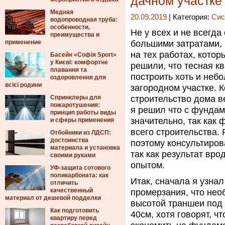
дачном участке
Медная
20.09.2019
| Категория:
Сис
водопроводная труба:
особенности,
Не у всех и не всегда
преимущества и
применение
большими затратами, 
на тех работах, кото
Басейн «Софія Sport»
у Києві: комфортне
решили, что тесная к
плавання та
построить хоть и неб
оздоровлення для
всієї родини
загородном участке. 
Спринклеры для
строительство дома в
пожаротушения:
я решил что с фундам
принцип работы виды
значительно, так как 
и сферы применения
всего строительства.
Отбойники из ЛДСП:
достоинства
поэтому консультиров
материала и установка
так как результат вр
своими руками
опытом.
УФ-защита сотового
поликарбоната: как
Итак, сначала я узнал
отличить
качественный
промерзания, что нео
материал от дешевой подделки
высотой траншеи под
Как подготовить
40см, хотя говорят, ч
квартиру перед