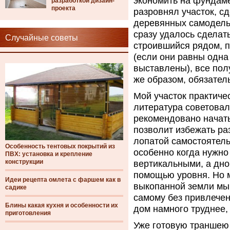
экономить на фундам
разработкой дизайн-
проекта
разровнял участок, с
деревянных самодельн
сразу удалось сделать
Случайные советы
строившийся рядом, п
(если они равны одна
выставлены), все пол
же образом, обязател
Мой участок практиче
литература советовал
рекомендовано начать
позволит избежать ра
лопатой самостоятельн
Особенность тентовых покрытий из
особенно когда нужно
ПВХ: установка и крепление
конструкции
вертикальными, а дно
помощью уровня. Но мо
Идеи рецепта омлета с фаршем как в
выкопанной земли мы 
садике
самому без привлече
Блины какая кухня и особенности их
дом намного труднее, 
приготовления
Уже готовую траншею 