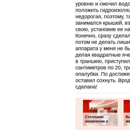
уровню и смочил водо
положить гидроизоля
недорогая, поэтому, т
занимался крышей, вз
свою, установив ее н
Конечно, сразу сдела
потом не делать лишн
аппарата у меня не б
делая квадратные яче
в траншею, приступил
сантиметров по 20, тр
опалубки. По достиже
оставил сохнуть. Врод
сделана!
Стеллажи:
Вы
назначение и
ме