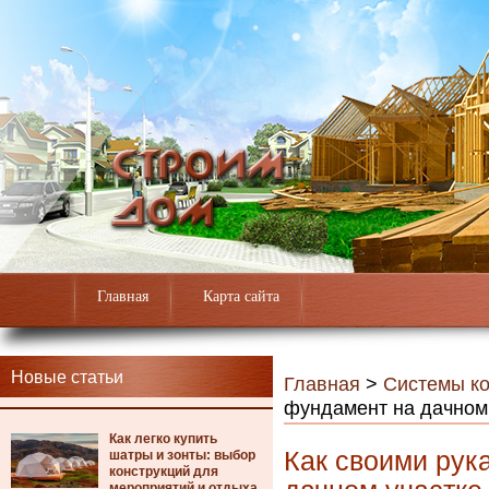
Главная
Карта сайта
Новые статьи
Главная
>
Системы к
фундамент на дачном
Как легко купить
Как своими рук
шатры и зонты: выбор
конструкций для
мероприятий и отдыха