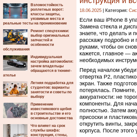
инструкция и вс
Взломостойкость
роллетных ворот:
18.06.2025
| Категория:
Сис
классы защиты,
уязвимые места и
Если ваш iPhone 8 упа
реальные тесты на проникновение
Замена стекла и дис
Ремонт спецтехники:
знаете, что делать и 
выбор оригинальных
расскажу подробно и п
запчастей и
особенности
руками, чтобы он снов
обслуживания
кажется, главное — а
Индивидуальная
необходимых инструм
настройка автомобиля:
зачем владельцы
Перед началом убедите
обращаются в тюнинг-
ателье
отвертка P2, пластико
экран. Также подготов
Летняя подработка для
студентов: варианты
потерялась. Помните, 
занятости и советы по
аккуратности: не торо
выбору
компоненты. Для нача
Применение
известнякового щебня
полностью. Затем акк
в строительстве и его
присоски и пластико
основные достоинства
открутить винты, зак
Что влияет на срок
корпуса. После этого 
службы шкафа:
конструкция, стены,