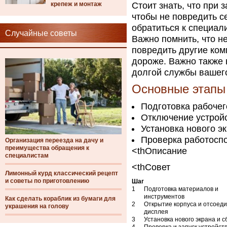
крепеж и монтаж
Стоит знать, что при
чтобы не повредить с
обратиться к специал
Случайные советы
Важно помнить, что 
повредить другие ком
дороже. Важно также 
долгой службы вашег
Основные этапы 
Подготовка рабочег
Отключение устройс
Установка нового э
Проверка работоспо
Организация переезда на дачу и
преимущества обращения к
<thОписание
специалистам
<thСовет
Лимонный курд классический рецепт
и советы по приготовлению
Шаг
1
Подготовка материалов и
инструментов
Как сделать кораблик из бумаги для
2
Открытие корпуса и отсоед
украшения на голову
дисплея
3
Установка нового экрана и с