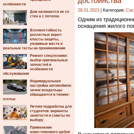
достоинства
особенности
28.01.2023
| Категория:
Сис
Дом начинается не со
стен а с потолка
Одним из традиционн
оснащения жилого п
Взломостойкость
роллетных ворот:
классы защиты,
уязвимые места и
реальные тесты на проникновение
Ремонт спецтехники:
выбор оригинальных
запчастей и
особенности
обслуживания
Индивидуальная
настройка автомобиля:
зачем владельцы
обращаются в тюнинг-
ателье
Летняя подработка для
студентов: варианты
занятости и советы по
выбору
Применение
известнякового щебня