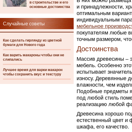
В них можно размещат
в строительстве и его
и принадлежности, хр
основные достоинства
оптимальным вариант
индивидуальным пар
Случайные советы
мебельное производст
покупателям любые в
точным размером, чт
Как сделать гирлянду из цветной
бумаги для Нового года
Достоинства
Как варить макароны чтобы они не
Массив древесины – э
слипались
мебель. Особенно это
Лучшее время для варки макарон
испытывает значитель
чтобы сохранить вкус и текстуру
износу. Деревянные д
влажности, чем изде
Подобные предметы я
под любой стиль поме
реализацию любой фан
Древесина хорошо под
естественный цвет и 
шкафа, его качество.