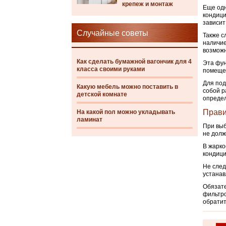
крепеж и монтаж
Еще одн
кондици
зависит
Случайные советы
Также с
наличие
возможн
Как сделать бумажной вагончик для 4
Эта фун
класса своими руками
помещен
Для под
Какую мебель можно поставить в
собой р
детской комнате
определ
Прави
На какой пол можно укладывать
ламинат
При выб
не долж
В жарко
кондици
Не след
устанав
Обязате
фильтро
обратит