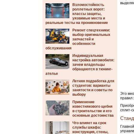
выделяю
Взломостойкость
роллетных ворот:
классы защиты,
уязвимые места и
реальные тесты на проникновение
Ремонт спецтехники:
выбор оригинальных
запчастей и
особенности
обслуживания
Индивидуальная
настройка автомобиля:
зачем владельцы
обращаются в тюнинг-
ателье
Летняя подработка для
студентов: варианты
занятости и советы по
Это мно
выбору
правил 
Применение
Приобре
известнякового щебня
сплит-с
в строительстве и его
основные достоинства
Станд
Что влияет на срок
Главной
службы шкафа:
управле
конструкция, стены,