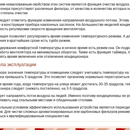
им немаловажным свойством этих систем является функция очистки воздуха.
онера присутствуют различные фильтры, от качества и количества которых 
 степень очистки.
ледует отметить функцию изменения направления воздушного потока. Этому
 в конструкции прибора наклонных заслонок. На большинстве моделей конди
ость регулировки скорости вращения вентилятора.
кция позволяет регулировать время изменения температурного режима. А д
ия в кратчайшие сроки есть турбо режим.
держания комфортной температуры в ночное время есть режим сна. Он подр
аботу вентилятора на минимальных оборотах. Также есть функция таймера,
ять время включения или отключения кондиционера.
ла эксплуатации
оре значения температуры в помещении следует учитывать температуру на 
на превышать 5 градусов. Это позволит организму нормально перестроиться
е время года, когда температура на улице может достигать 30-35 градусов, т
онера следует снижать постепенно, на 3-5 градусов.
ует направлять поток воздуха на людей. Именно поэтому кондиционеры не р
ливать над спальными местами и обеденными столами.
льным условием эффективного использования устройства является периоди
в. Для чистки сложных ароматизированных или карбоновых фильтров реком
ься к квалифицированным специалистам.