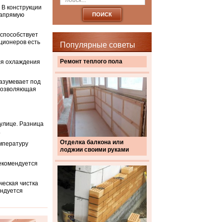
 В конструкции
напрямую
 способствует
ционеров есть
Популярные советы
Ремонт теплого пола
ля охлаждения
азумевает под
 позволяющая
улице. Разница
.
Отделка балкона или
емпературу
лоджии своими руками
екомендуется
ческая чистка
ендуется