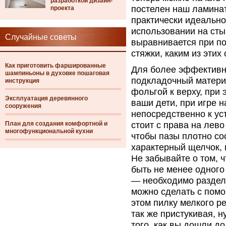
разработкой дизайн-
постелен наш ламинат
проекта
практически идеально
использовании на сты
Случайные советы
выравнивается при п
стяжки, каким из этих
Как приготовить фаршированные
Для более эффективн
шампиньоны в духовке пошаговая
подкладочный матери
инструкция
фольгой к верху, при
Эксплуатация деревянного
ваши дети, при игре н
сооружения
непосредственно к ус
План для создания комфортной и
стоит с права на лево
многофункциональной кухни
чтобы пазы плотно со
характерный щелчок, 
Не забывайте о том, 
быть не менее одного
— необходимо раздели
можно сделать с помо
этом пилку мелкого р
так же пристукивая, 
того, как вы дошли д