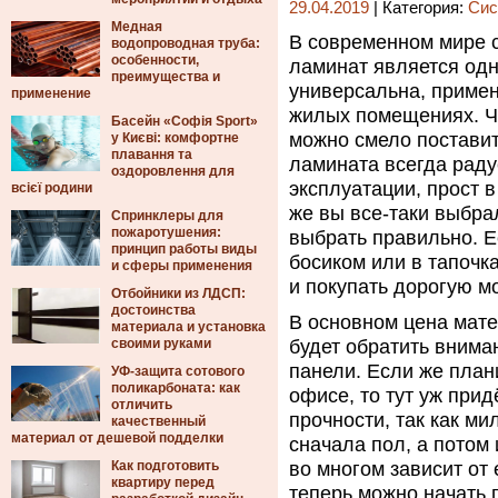
29.04.2019
| Категория:
Сис
Медная
В современном мире 
водопроводная труба:
особенности,
ламинат является одн
преимущества и
универсальна, примен
применение
жилых помещениях. Чт
Басейн «Софія Sport»
можно смело поставит
у Києві: комфортне
плавання та
ламината всегда радуе
оздоровлення для
эксплуатации, прост 
всієї родини
же вы все-таки выбрал
Спринклеры для
пожаротушения:
выбрать правильно. Е
принцип работы виды
босиком или в тапочка
и сферы применения
и покупать дорогую м
Отбойники из ЛДСП:
достоинства
В основном цена мате
материала и установка
своими руками
будет обратить внима
панели. Если же плани
УФ-защита сотового
поликарбоната: как
офисе, то тут уж прид
отличить
прочности, так как м
качественный
материал от дешевой подделки
сначала пол, а потом
Как подготовить
во многом зависит от 
квартиру перед
теперь можно начать 