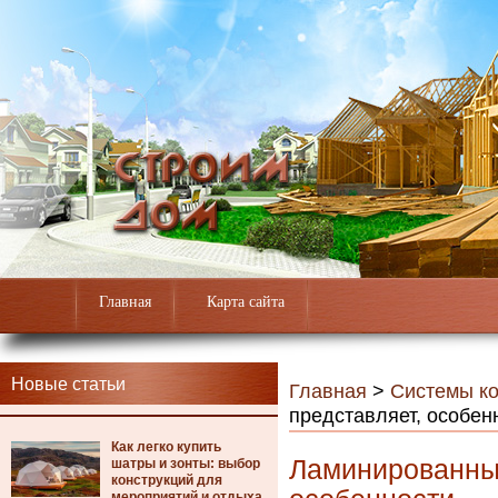
Главная
Карта сайта
Новые статьи
Главная
>
Системы к
представляет, особен
Как легко купить
Ламинированный
шатры и зонты: выбор
конструкций для
мероприятий и отдыха