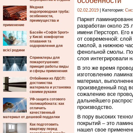
особенности
Медная
02.02.2019
| Категория:
Сис
водопроводная труба:
особенности,
Паркет ламинированн
преимущества и
применение
разработан около 25 
имени Персторп.
Его 
Басейн «Софія Sport»
у Києві: комфортне
от современной: сло
плавання та
смолой, а нижнюю час
оздоровлення для
всієї родини
фенольной смолы. По
Спринклеры для
слоя интегрировали н
пожаротушения:
принцип работы виды
В это же время пров
и сферы применения
изготовлению ламинат
Отбойники из ЛДСП:
материал, выполненны
достоинства
произведенный под в
материала и установка
своими руками
сожалению все прово
УФ-защита сотового
дальнейшего распрост
поликарбоната: как
производство.
отличить
качественный
В пору высоких техно
материал от дешевой подделки
покрытий – это ламин
Как подготовить
квартиру перед
нашел свое применен