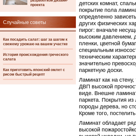
разработкой дизайн-
детских комнат, спал
проекта
покрытие пола ламин
определенно зависеть
Случайные советы
других физических ха
пирог: вначале несущ
высоким давлением, 
Как посадить салат: шаг за шагом к
пленки, цветной бума
свежему урожаю на вашем участке
специальным износост
История происхождения греческого
техническим характер
салата
значительно превосхо
паркетную доски.
Как приготовить японский омлет с
рисом быстрый рецепт
Ламинат как на стену,
ДВП высокой прочност
виде. Внешне ламинат
паркета. Покрытия и
породы дерева, но ст
Кроме того, постелить
Ламинат обладает ряд
высокой пожаростойко