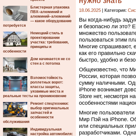
нужно знать
Блистерная упаковка
18.06.2025
| Категория:
Сис
ПВХ–алюминий и
алюминий–алюминий
Вы когда-нибудь заду
— какое оборудование
потребуется
и безопасно ли это? Е
множество пользовате
Немецкий стиль в
проектировании
пользоваться этим пл
участка: требования,
Многие спрашивают, 
принципы и
особенности
как его правильно ска
Дом начинается не со
быстро, удобно и без
стен а с потолка
Общеизвестно, что Ми
России, которая позв
Взломостойкость
сумму наличными. Одн
роллетных ворот:
классы защиты,
iPhone возникает дов
уязвимые места и
Store нет, несмотря н
реальные тесты на проникновение
особенностями национ
Ремонт спецтехники:
выбор оригинальных
Многие пользователи
запчастей и
особенности
Мир Пэй на iPhone. О
обслуживания
или специальных при
Индивидуальная
разработчиками. Одна
настройка автомобиля: