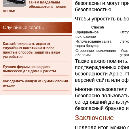
зачем владельцы
безопасны и могут пр
обращаются в тюнинг-
безопасностью.
ателье
Чтобы упростить выбо
Случайные советы
Способ
Официальное
Отсут
приложение
Использование сайта
Легк
Как заблокировать экран от
через браузер
случайных нажатий на iPhone:
Сторонние приложения/
Можн
простые способы защитить ваше
оболочки
утра
устройство
Также важно помнить,
подтвержденных офиц
Лучшие фирмы по продаже
пылесосов для дома и работы
безопасности Apple. 
версией сайта или о
Как сделать ниндзя из бумаги своими
руками
Многие пользователи 
безопасно пользовать
сегодняшний день луч
безопасный браузер и
Заключение
Подводя итог, можно с