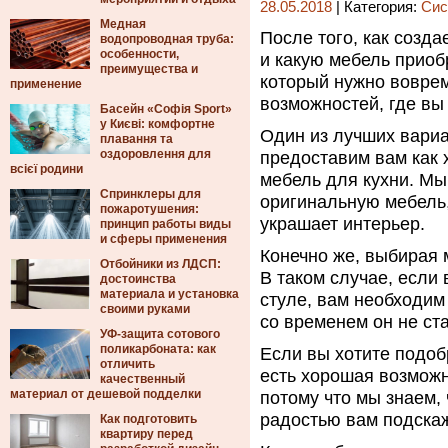
28.05.2018
| Категория:
Сис
Медная
После того, как созда
водопроводная труба:
особенности,
и какую мебель приоб
преимущества и
который нужно воврем
применение
возможностей, где вы
Басейн «Софія Sport»
у Києві: комфортне
Один из лучших вариа
плавання та
оздоровлення для
предоставим вам как 
всієї родини
мебель для кухни. Мы
Спринклеры для
оригинальную мебель,
пожаротушения:
украшает интерьер.
принцип работы виды
и сферы применения
Конечно же, выбирая 
Отбойники из ЛДСП:
В таком случае, если
достоинства
материала и установка
стуле, вам необходим
своими руками
со временем он не ст
УФ-защита сотового
поликарбоната: как
Если вы хотите подоб
отличить
есть хорошая возможн
качественный
материал от дешевой подделки
потому что мы знаем,
радостью вам подскаж
Как подготовить
квартиру перед