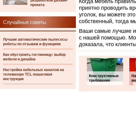
разработкой дизайн-
Когда мебель правиль
проекта
приятно проводить вр
уголок, вы можете это
собственный, тогда м
Случайные советы
Ваши самые лучшие и
с нашей помощью. Мож
Лучшие автоматические пылесосы
доказала, что клиент
роботы по отзывам и функциям
Как обустроить гостинницу: выбор
мебели и дизайна
Настройка кабельных каналов на
телевизоре TCL пошаговая
Конструктивные
На
инструкция
требования
вн