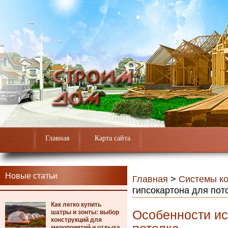
Главная
Карта сайта
Новые статьи
Главная
>
Системы к
гипсокартона для пот
Как легко купить
Особенности ис
шатры и зонты: выбор
конструкций для
мероприятий и отдыха