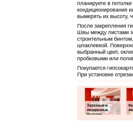
планируете в потолке
кондиционирования ил
вымерять их высоту, 
После закрепления ги
Швы между листами з
строительным бинтом,
шпаклевкой. Поверхно
выбранный цвет, окл
пробковыми или поли
Покупается гипсокарт
При установке отреза
Заразные и
Ка
незаразные
из
болезни