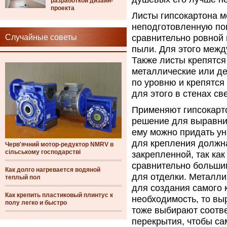
разработкой дизайн-
проекта
Листы гипсокартона м
неподготовленную пов
Случайные советы
сравнительно ровной 
пыли. Для этого межд
Также листы крепятс
металлические или д
по уровню и крепятся
для этого в стенах с
Применяют гипсокарто
решение для выравнив
ему можно придать ун
для крепления должн
Черв'ячний мотор-редуктор NMRV в
сільському господарстві
закрепленной, так ка
сравнительно больши
Как долго нагревается водяной
для отделки. Металл
теплый пол
для создания самого к
Как крепить пластиковый плинтус к
необходимость, то в
полу легко и быстро
тоже выбирают соотв
перекрытия, чтобы са