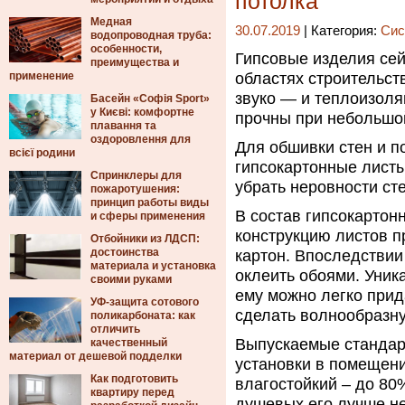
потолка
Медная
30.07.2019
| Категория:
Сис
водопроводная труба:
особенности,
Гипсовые изделия сей
преимущества и
применение
областях строительст
звуко — и теплоизоля
Басейн «Софія Sport»
у Києві: комфортне
прочны при небольшой
плавання та
оздоровлення для
Для обшивки стен и п
всієї родини
гипсокартонные лист
Спринклеры для
убрать неровности сте
пожаротушения:
принцип работы виды
В состав гипсокартон
и сферы применения
конструкцию листов п
Отбойники из ЛДСП:
достоинства
картон. Впоследствии 
материала и установка
оклеить обоями. Уника
своими руками
ему можно легко прид
УФ-защита сотового
сделать волнообразну
поликарбоната: как
отличить
Выпускаемые стандар
качественный
материал от дешевой подделки
установки в помещени
Как подготовить
влагостойкий – до 80%
квартиру перед
душевых его лучше не