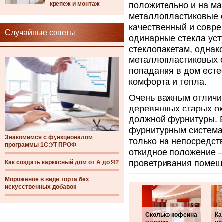
крепеж и монтаж
положительно и на ма
металлопластиковые 
качественный и совр
Случайные советы
одинарные стекла ус
стеклопакетам, однак
металлопластиковых 
попадания в дом есте
комфорта и тепла.
Очень важным отличи
деревянных старых ок
должной фурнитуры. 
фурнитурным система
Знакомимся с функционалом
только на непосредст
программы 1С:УТ ПРОФ
откидное положение 
проветривания помещ
Как создать каркасный дом от А до Я?
Мороженое в виде торта без
искусственных добавок
Сколько кофеина
Ка