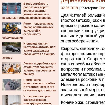
деревянных кон
Взломостойкость
роллетных ворот:
02.06.2019
| Категория:
Сис
классы защиты,
уязвимые места и
Для жителей большин
реальные тесты на проникновение
(постсоветских) окон 
Ремонт спецтехники:
время огромное колич
выбор оригинальных
оконными конструкция
запчастей и
особенности
жильцам должный уро
обслуживания
энергосбережения.
Индивидуальная
настройка автомобиля:
Сырость, сквозняки, о
зачем владельцы
факторы являются пр
обращаются в тюнинг-
ателье
старых окон. Соврем
окна способны обесп
Летняя подработка для
студентов: варианты
вопросов и проблем.
занятости и советы по
металлопластиковые о
выбору
элемента роскоши в п
Применение
известнякового щебня
Неимоверная популяр
в строительстве и его
значительной мере, п
основные достоинства
в использовании, выс
Что влияет на срок
службы шкафа:
Конечно же, стремите
конструкция, стены,