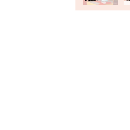
в чашке
по