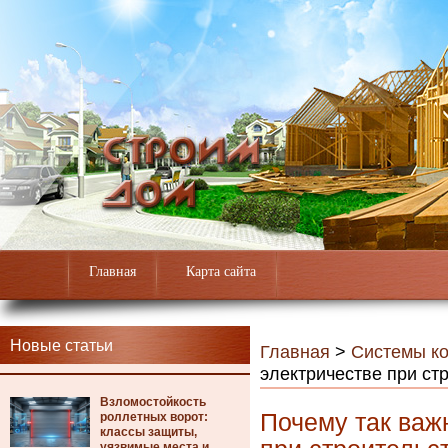
Главная
Карта сайта
Новые статьи
Главная
>
Системы к
электричестве при ст
Взломостойкость
Почему так важ
роллетных ворот:
классы защиты,
уязвимые места и