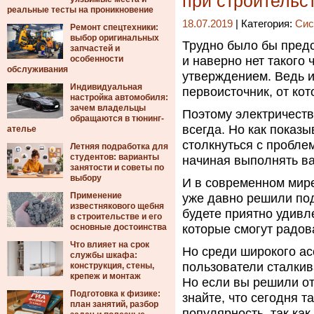
при строительс
реальные тесты на проникновение
18.07.2019
| Категория:
Сис
Ремонт спецтехники:
выбор оригинальных
Трудно было бы предс
запчастей и
особенности
и наверно нет такого 
обслуживания
утверждением.
Ведь и
Индивидуальная
первоисточник, от кот
настройка автомобиля:
зачем владельцы
Поэтому электричест
обращаются в тюнинг-
всегда. Но как показ
ателье
столкнуться с пробле
Летняя подработка для
студентов: варианты
начиная выполнять важ
занятости и советы по
выбору
И в современном мире,
Применение
уже давно решили по
известнякового щебня
будете приятно удивл
в строительстве и его
основные достоинства
которые смогут радов
Что влияет на срок
Но среди широкого ас
службы шкафа:
пользователи сталкив
конструкция, стены,
крепеж и монтаж
Но если вы решили от
Подготовка к физике:
знайте, что сегодня 
план занятий, разбор
популярность, так ка