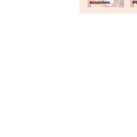
волшебное
iP