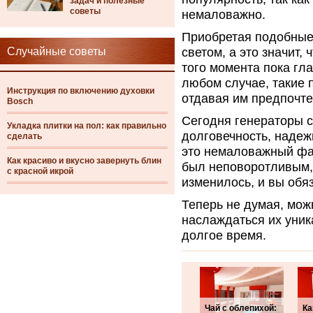
задач и полезные
советы
немаловажно.
Приобретая подобные 
Случайные советы
светом, а это значит,
того момента пока гл
любом случае, такие 
Инструкция по включению духовки
отдавая им предпочте
Bosch
Сегодня генераторы с
Укладка плитки на пол: как правильно
долговечность, надежн
сделать
это немаловажный фа
Как красиво и вкусно завернуть блин
был неповоротливым, 
с красной икрой
изменилось, и вы обяз
Теперь не думая, мож
наслаждаться их уник
долгое время.
Чай с облепихой:
Ка