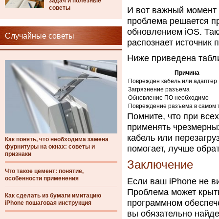
задач и полезные
советы
И вот важный момент
проблема решается п
обновлением iOS. Так
Случайные советы
распознает источник п
Ниже приведена табл
Причина
Поврежден кабель или адаптер
Загрязнение разъема
Обновление ПО необходимо
Повреждение разъема в самом
Помните, что при все
применять чрезмерных
кабель или перезагруз
Как понять, что необходима замена
фурнитуры на окнах: советы и
помогает, лучше обра
признаки
Заключение
Что такое цемент: понятие,
особенности применения
Если ваш iPhone не ви
Проблема может крыть
Как сделать из бумаги имитацию
программном обеспеч
iPhone пошаговая инструкция
вы обязательно найде