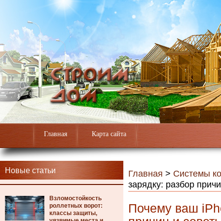
Главная
Карта сайта
Новые статьи
Главная
>
Системы к
зарядку: разбор прич
Взломостойкость
Почему ваш iPh
роллетных ворот:
классы защиты,
уязвимые места и