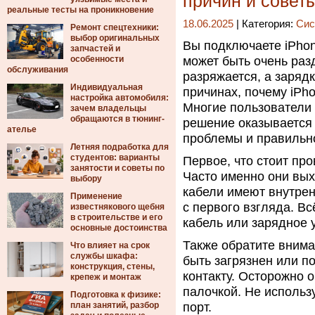
причин и совет
реальные тесты на проникновение
18.06.2025
| Категория:
Сис
Ремонт спецтехники:
выбор оригинальных
Вы подключаете iPhone
запчастей и
особенности
может быть очень ра
обслуживания
разряжается, а зарядк
Индивидуальная
причинах, почему iPho
настройка автомобиля:
Многие пользователи 
зачем владельцы
обращаются в тюнинг-
решение оказывается
ателье
проблемы и правильно
Летняя подработка для
студентов: варианты
Первое, что стоит про
занятости и советы по
Часто именно они вых
выбору
кабели имеют внутрен
Применение
с первого взгляда. Вс
известнякового щебня
в строительстве и его
кабель или зарядное 
основные достоинства
Также обратите внима
Что влияет на срок
службы шкафа:
быть загрязнен или п
конструкция, стены,
контакту. Осторожно 
крепеж и монтаж
палочкой. Не использ
Подготовка к физике:
план занятий, разбор
порт.