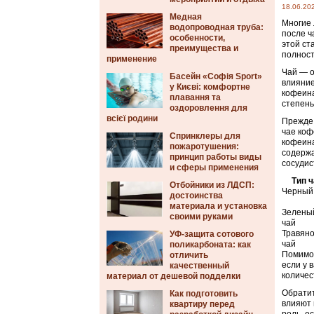
18.06.20
Медная
Многие 
водопроводная труба:
после ч
особенности,
этой ст
преимущества и
полност
применение
Чай — о
Басейн «Софія Sport»
влияние
у Києві: комфортне
кофеина
плавання та
степень
оздоровлення для
всієї родини
Прежде 
чае коф
Спринклеры для
кофеина
пожаротушения:
содержа
принцип работы виды
сосудис
и сферы применения
Тип ч
Отбойники из ЛДСП:
Черный
достоинства
материала и установка
Зелены
своими руками
чай
Травян
УФ-защита сотового
чай
поликарбоната: как
Помимо 
отличить
если у 
качественный
количес
материал от дешевой подделки
Обратит
Как подготовить
влияют 
квартиру перед