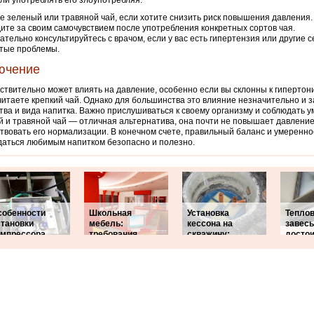
сли употреблять его злоупотребляя.
е зеленый или травяной чай, если хотите снизить риск повышения давления.
ите за своим самочувствием после употребления конкретных сортов чая.
ательно консультируйтесь с врачом, если у вас есть гипертензия или другие 
тые проблемы.
ючение
ствительно может влиять на давление, особенно если вы склонны к гипертон
итаете крепкий чай. Однако для большинства это влияние незначительно и з
тва и вида напитка. Важно прислушиваться к своему организму и соблюдать у
 и травяной чай — отличная альтернатива, она почти не повышает давление
твовать его нормализации. В конечном счете, правильный баланс и умеренно
аться любимым напитком безопасно и полезно.
собенности
Школьная
Установка
Тепло
становки
мебель:
кессона на
завес
омпрессора
требования
скважину:
досто