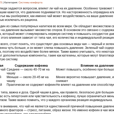
25
| Категория:
Системы комфорта
люди задаются вопросом, влияет ли чай на их давление. Особенно тревожит т
ашки кажется, что давление поднимается. Но настороженность оправдана ил
атье мы разберемся, как именно чай может воздействовать на ваше давление 
ью исключать из рациона.
дин из самых популярных напитков во всем мире. Он обладает множеством св
 на давление вызывает множество споров. В основном это связано с содержа
, который может стимулировать нервную систему и повышать сосудистое да
 этого влияния зависит от типа чая, его количества и индивидуальной реакци
всего, стоит понять, что существует два основных вида чая — черный и зеле
еина чуть больше, и он может слегка повышать давление. Зеленый чай соде
, поэтому его воздействие более мягкое. Также важно учитывать, что некото
т дополнительные компоненты, такие как катехины, которые могут благотвор
тую систему.
ая
Содержание кофеина
Влияние на давление
 чай
Среднее — около 40-70 мг на
Может повышать, особенно при больш
чашку
й
Меньше — около 20-45 мг на
Менее вероятно повышает давление, и
чашку
снижает
ой
Практически не содержит кофеин
Не влияет на давление или способству
типа, важна и доза. Одной чашки в день, как правило, безопасно для больши
вас есть гипертония или чувствительность к кофеину, лучше ограничиться ме
твом. Также важно помнить, что у каждого организма реакция индивидуальна.
е внимание, что чай не является единственной причиной повышения давлени
много факторов — стресс, питание, образ жизни. Но именно кофеин в чае мо