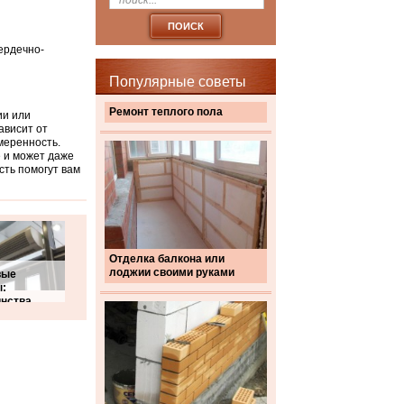
сердечно-
Популярные советы
Ремонт теплого пола
ии или
ависит от
меренность.
 и может даже
сть помогут вам
Отделка балкона или
лоджии своими руками
вые
ы:
инства