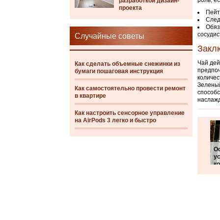
роль, е
разработкой дизайн-
проекта
Пейт
След
Обяз
сосудис
Случайные советы
Закл
Чай дей
Как сделать объемные снежинки из
предпоч
бумаги пошаговая инструкция
количес
Зеленый
Как самостоятельно провести ремонт
способс
в квартире
наслажд
Как настроить сенсорное управление
на AirPods 3 легко и быстро
О
у
к