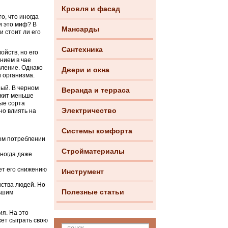
Кровля и фасад
о, что иногда
и это миф? В
Мансарды
и стоит ли его
Сантехника
ойств, но его
нием в чае
вление. Однако
Двери и окна
и организма.
ный. В черном
Веранда и терраса
ржит меньше
рые сорта
Электричество
но влиять на
Системы комфорта
ом потреблении
Стройматериалы
ногда даже
ет его снижению
Инструмент
нства людей. Но
Полезные статьи
ньшим
я. На это
жет сыграть свою