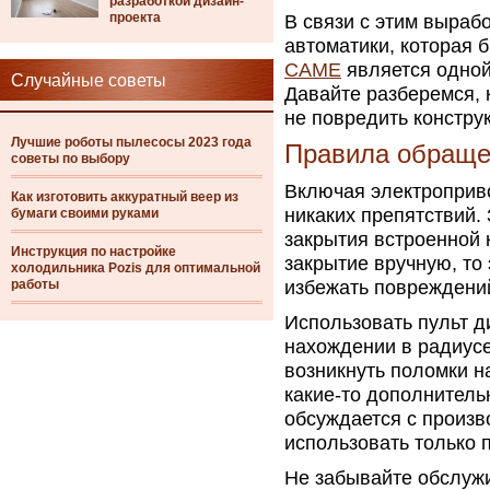
разработкой дизайн-
проекта
В связи с этим выраб
автоматики, которая 
CAME
является одной
Случайные советы
Давайте разберемся, 
не повредить констру
Лучшие роботы пылесосы 2023 года
Правила обраще
советы по выбору
Включая электроприво
Как изготовить аккуратный веер из
никаких препятствий.
бумаги своими руками
закрытия встроенной 
Инструкция по настройке
закрытие вручную, то
холодильника Pozis для оптимальной
работы
избежать повреждений
Использовать пульт д
нахождении в радиусе
возникнуть поломки н
какие-то дополнитель
обсуждается с произв
использовать только 
Не забывайте обслужи