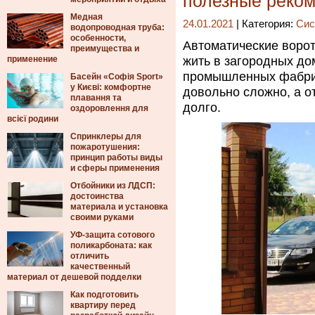
полезные реко
Медная
24.01.2021
| Категория:
Сис
водопроводная труба:
особенности,
Автоматические воро
преимущества и
применение
жить в загородных до
промышленных фабрик
Басейн «Софія Sport»
у Києві: комфортне
довольно сложно, а о
плавання та
долго.
оздоровлення для
всієї родини
Спринклеры для
пожаротушения:
принцип работы виды
и сферы применения
Отбойники из ЛДСП:
достоинства
материала и установка
своими руками
УФ-защита сотового
поликарбоната: как
отличить
качественный
материал от дешевой подделки
Как подготовить
квартиру перед