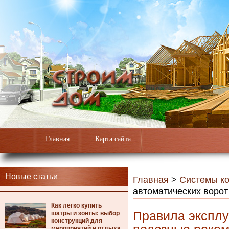
Главная
Карта сайта
Новые статьи
Главная
>
Системы к
автоматических воро
Как легко купить
Правила эксплу
шатры и зонты: выбор
конструкций для
мероприятий и отдыха