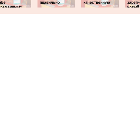
офе
правильно
качественную
зареги
еременным?
новый