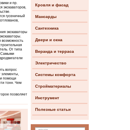
вики и пр.
Кровля и фасад
я экскаваторов,
ьстве.
тся гусеничный
Мансарды
котлованов,
Сантехника
ения экскаваторы
экскаваторы.
Двери и окна
я возможность
 строительная
тель. От типа
Веранда и терраса
. Самыми
идродвигатели
Электричество
ить вопрос
т элементы,
Системы комфорта
ри помощи
ти тонн. Чем
Стройматериалы
оторое позволяет
Инструмент
Полезные статьи