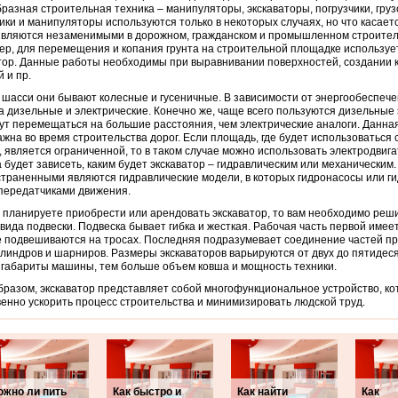
разная строительная техника – манипуляторы, экскаваторы, погрузчики, грузо
ики и манипуляторы используются только в некоторых случаях, но что касаетс
являются незаменимыми в дорожном, гражданском и промышленном строител
р, для перемещения и копания грунта на строительной площадке используе
тор. Данные работы необходимы при выравнивании поверхностей, создании 
 и пр.
 шасси они бывают колесные и гусеничные. В зависимости от энергообеспеч
а дизельные и электрические. Конечно же, чаще всего пользуются дизельные 
ут перемещаться на большие расстояния, чем электрические аналоги. Данна
ажна во время строительства дорог. Если площадь, где будет использоваться
, является ограниченной, то в таком случае можно использовать электродвига
 будет зависеть, каким будет экскаватор – гидравлическим или механическим
траненными являются гидравлические модели, в которых гидронасосы или г
передатчиками движения.
 планируете приобрести или арендовать экскаватор, то вам необходимо реш
вида подвески. Подвеска бывает гибка и жесткая. Рабочая часть первой имее
 подвешиваются на тросах. Последняя подразумевает соединение частей п
линдров и шарниров. Размеры экскаваторов варьируются от двух до пятидеся
габариты машины, тем больше объем ковша и мощность техники.
бразом, экскаватор представляет собой многофункциональное устройство, к
енно ускорить процесс строительства и минимизировать людской труд.
ожно ли пить
Как быстро и
Как найти
Как