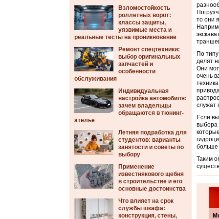
разнооб
Взломостойкость
Погрузч
роллетных ворот:
то они 
классы защиты,
Наприме
уязвимые места и
экскава
реальные тесты на проникновение
траншей
Ремонт спецтехники:
По типу
выбор оригинальных
делят н
запчастей и
Они мог
особенности
очень в
обслуживания
техника
привода
Индивидуальная
распрос
настройка автомобиля:
служат 
зачем владельцы
обращаются в тюнинг-
Если вы
ателье
выбора 
которые
Летняя подработка для
гидроци
студентов: варианты
больше 
занятости и советы по
выбору
Таким о
существ
Применение
известнякового щебня
в строительстве и его
основные достоинства
Что влияет на срок
службы шкафа:
конструкция, стены,
М