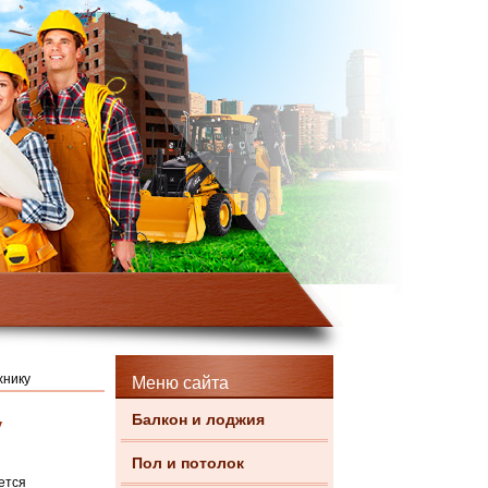
хнику
Меню сайта
Балкон и лоджия
у
Пол и потолок
ется