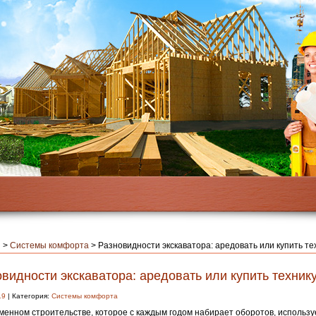
я
>
Системы комфорта
>
Разновидности экскаватора: аредовать или купить те
видности экскаватора: аредовать или купить техник
19
| Категория:
Системы комфорта
менном строительстве, которое с каждым годом набирает оборотов, использу