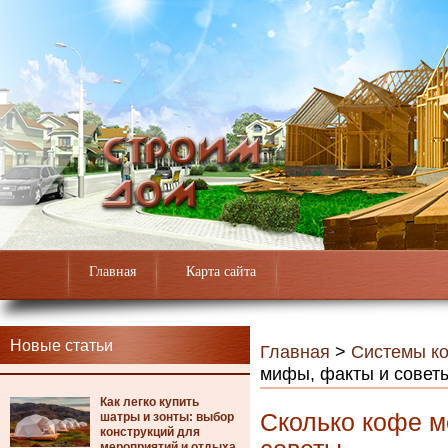
Главная
Карта сайта
Новые статьи
Главная
>
Системы к
мифы, факты и совет
Как легко купить
Сколько кофе м
шатры и зонты: выбор
конструкций для
мероприятий и отдыха