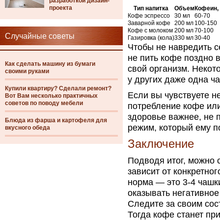
разработкой дизайн-
проекта
Тип напитка
Объем
Кофеин,
Кофе эспрессо
30 мл
60-70
Заварной кофе
200 мл
100-150
Кофе с молоком
200 мл
70-100
Случайные советы
Газировка (кола)
330 мл
30-40
Чтобы не навредить с
не пить кофе поздно 
Как сделать машину из бумаги
свой организм. Некото
своими руками
у других даже одна ч
Купили квартиру? Сделали ремонт?
Если вы чувствуете 
Вот Вам несколько практичных
советов по поводу мебели
потребление кофе или
здоровье важнее, не 
Блюда из фарша и картофеля для
режим, который ему п
вкусного обеда
Заключение
Подводя итог, можно с
зависит от конкретно
норма — это 3-4 чашк
оказывать негативное
Следите за своим со
Тогда кофе станет пр