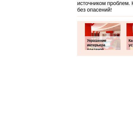
источником проблем.
без опасений!
Украшение
Ка
интерьера
ус
плетеной