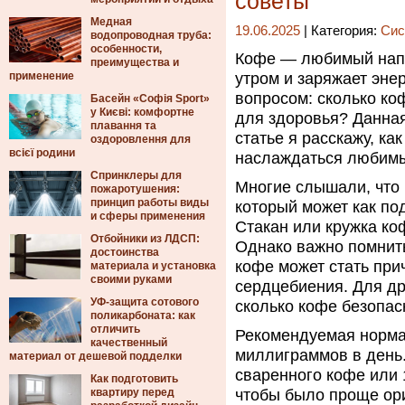
советы
Медная
19.06.2025
| Категория:
Сис
водопроводная труба:
особенности,
Кофе — любимый напи
преимущества и
применение
утром и заряжает эне
вопросом: сколько ко
Басейн «Софія Sport»
у Києві: комфортне
для здоровья? Данная
плавання та
статье я расскажу, ка
оздоровлення для
всієї родини
наслаждаться любимы
Спринклеры для
Многие слышали, что
пожаротушения:
принцип работы виды
который может как по
и сферы применения
Стакан или кружка ко
Отбойники из ЛДСП:
Однако важно помнить
достоинства
кофе может стать при
материала и установка
своими руками
сердцебиения. Для др
УФ-защита сотового
сколько кофе безопас
поликарбоната: как
отличить
Рекомендуемая норма
качественный
миллиграммов в день
материал от дешевой подделки
сваренного кофе или 
Как подготовить
квартиру перед
чтобы было проще ор