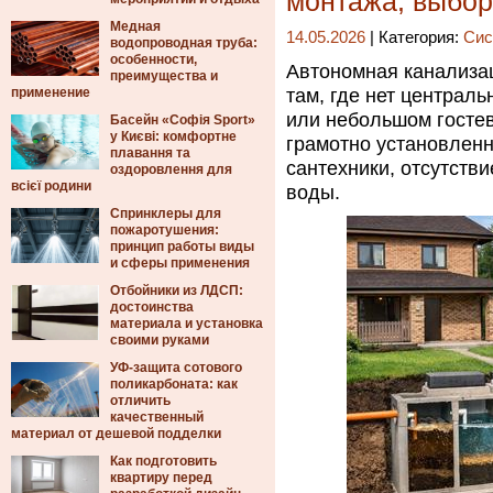
монтажа, выбор
Медная
14.05.2026
| Категория:
Сис
водопроводная труба:
особенности,
Автономная канализац
преимущества и
применение
там, где нет централь
или небольшом госте
Басейн «Софія Sport»
у Києві: комфортне
грамотно установленн
плавання та
сантехники, отсутств
оздоровлення для
всієї родини
воды.
Спринклеры для
пожаротушения:
принцип работы виды
и сферы применения
Отбойники из ЛДСП:
достоинства
материала и установка
своими руками
УФ-защита сотового
поликарбоната: как
отличить
качественный
материал от дешевой подделки
Как подготовить
квартиру перед