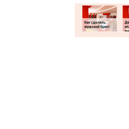
Как сделать
Де
мужской букет
ит
ме