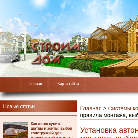
Главная
Карта сайта
Новые статьи
Главная
>
Системы к
правила монтажа, выб
Как легко купить
Установка авто
шатры и зонты: выбор
конструкций для
мероприятий и отдыха