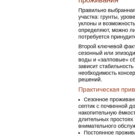
проживания
Правильно выбранная
участка: грунты, уро
уклоны и возможност
определяют, можно ли
потребуется принудит
Второй ключевой фак
сезонный или эпизоди
воды и «залповые» сб
зависит стабильность
необходимость консер
решений.
Практическая при
Сезонное проживани
септик с почвенной д
накопительную ёмкост
длительных простоях
внимательного обслу
Постоянное прожива