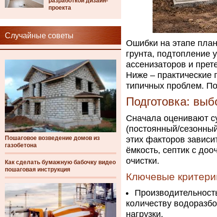
разработкой дизайн-
проекта
Случайные советы
Ошибки на этапе план
грунта, подтопление 
ассенизаторов и прет
Ниже – практические 
типичных проблем. П
Подготовка: выб
Сначала оценивают с
(постоянный/сезонный)
Пошаговое возведение домов из
этих факторов зависи
газобетона
ёмкость, септик с доо
очистки.
Как сделать бумажную бабочку видео
пошаговая инструкция
Ключевые критери
Производительност
количеству водоразбо
нагрузки.