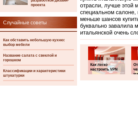
разработкой дизайн-
отрасли, лучше этой м
проекта
специальном салоне, 
меньше шансов купить
Случайные советы
буквально завалила м
итальянской очень сл
Как обставить небольшую кухню:
выбор мебели
Название салата с свеклой и
горошком
Как легко
От
настроить VPN
че
Классификации и характеристики
ма
штукатурки