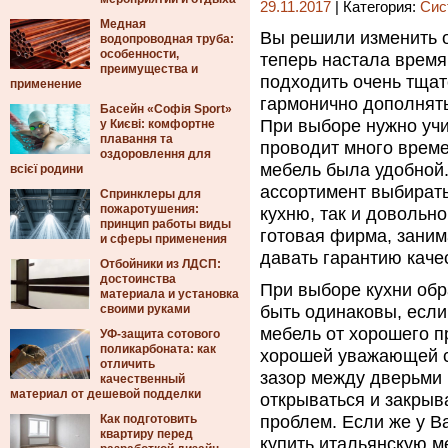
29.11.2017
| Категория:
Сис
Медная
Вы решили изменить о
водопроводная труба:
особенности,
теперь настала время
преимущества и
подходить очень тщат
применение
гармонично дополнять
Басейн «Софія Sport»
При выборе нужно уч
у Києві: комфортне
плавання та
проводит много време
оздоровлення для
мебель была удобной
всієї родини
ассортимент выбирать 
Спринклеры для
пожаротушения:
кухню, так и довольн
принцип работы виды
готовая фирма, заним
и сферы применения
давать гарантию каче
Отбойники из ЛДСП:
достоинства
При выборе кухни обр
материала и установка
своими руками
быть одинаковы, если 
мебель от хорошего п
УФ-защита сотового
поликарбоната: как
хорошей уважающей с
отличить
зазор между дверьми 
качественный
материал от дешевой подделки
открываться и закрыв
Как подготовить
проблем. Если же у В
квартиру перед
купить итальянскую м