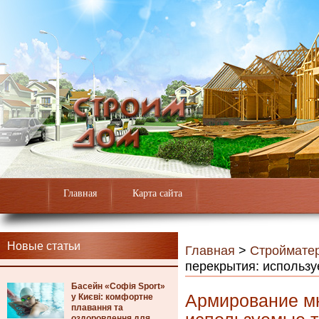
Главная
Карта сайта
Новые статьи
Главная
>
Строймате
перекрытия: использ
Басейн «Софія Sport»
Армирование мн
у Києві: комфортне
плавання та
оздоровлення для