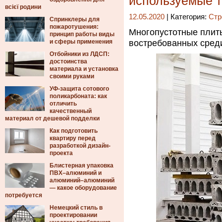
используемые 
всієї родини
12.05.2020
| Категория:
Стр
Спринклеры для
пожаротушения:
Многопустотные плит
принцип работы виды
и сферы применения
востребованных сред
Отбойники из ЛДСП:
достоинства
материала и установка
своими руками
УФ-защита сотового
поликарбоната: как
отличить
качественный
материал от дешевой подделки
Как подготовить
квартиру перед
разработкой дизайн-
проекта
Блистерная упаковка
ПВХ–алюминий и
алюминий–алюминий
— какое оборудование
потребуется
Немецкий стиль в
проектировании