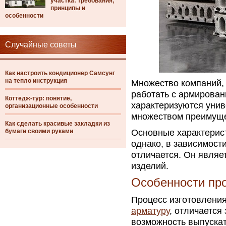
участка: требования,
принципы и
особенности
Случайные советы
Как настроить кондиционер Самсунг
на тепло инструкция
Множество компаний,
работать с армирова
Коттедж-тур: понятие,
характеризуются уни
организационные особенности
множеством преимуще
Как сделать красивые закладки из
бумаги своими руками
Основные характерист
однако, в зависимост
отличается. Он явля
изделий.
Особенности пр
Процесс изготовления
арматуру
, отличается
возможность выпускат