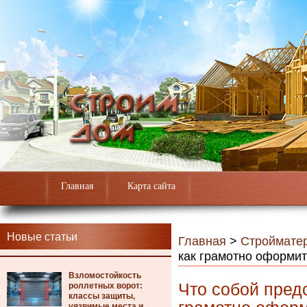
Главная
Карта сайта
Новые статьи
Главная
>
Строймате
как грамотно оформит
Взломостойкость
Что собой пред
роллетных ворот:
классы защиты,
уязвимые места и