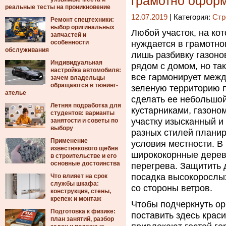
грамотно офор
реальные тесты на проникновение
12.07.2019
| Категория:
Стр
Ремонт спецтехники:
выбор оригинальных
Любой участок, на ко
запчастей и
особенности
нуждается в грамотно
обслуживания
лишь разбивку газоно
Индивидуальная
рядом с домом, но та
настройка автомобиля:
все гармонирует межд
зачем владельцы
обращаются в тюнинг-
зеленую территорию п
ателье
сделать ее небольшой
Летняя подработка для
кустарниками, газоно
студентов: варианты
участку изысканный 
занятости и советы по
выбору
разных стилей планир
Применение
условия местности. В
известнякового щебня
ширококорнные деревь
в строительстве и его
основные достоинства
перегрева. Защитить 
посадка высокорослых
Что влияет на срок
службы шкафа:
со стороны ветров.
конструкция, стены,
крепеж и монтаж
Чтобы подчеркнуть ор
Подготовка к физике:
поставить здесь крас
план занятий, разбор