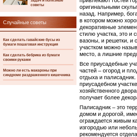
привлекают гостей го
задач и полезные
советы
оригинальными скульп
назад. Например, бог
в котором можно хоро
Случайные советы
декоративные элемен
стилю участка, это и 
Как сделать гавайские бусы из
вазоны, и решетки, и
бумаги пошаговая инструкция
участком можно назыв
место, а лишние пред
Как сделать бебрика из бумаги
своими руками
Все приусадебные уча
частей – огород и пл
Можно ли есть макароны при
синдроме раздраженного кишечника
отдыха и палисадник.
приусадебном участке
хозяйственного двора
получает более декор
Палисадник – это тер
домом и дорогой, име
ограждается живым к
изгородью или небол
рекомендуется отдела