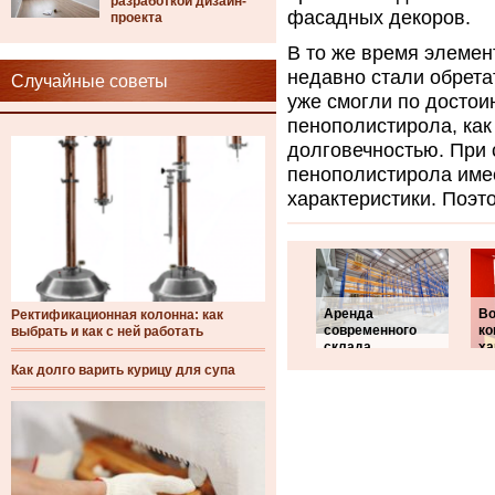
разработкой дизайн-
фасадных декоров.
проекта
В то же время элемен
недавно стали обрета
Случайные советы
уже смогли по достои
пенополистирола, как
долговечностью. При 
пенополистирола име
характеристики. Поэт
Аренда
Во
Ректификационная колонна: как
современного
ко
выбрать и как с ней работать
склада
ха
Как долго варить курицу для супа