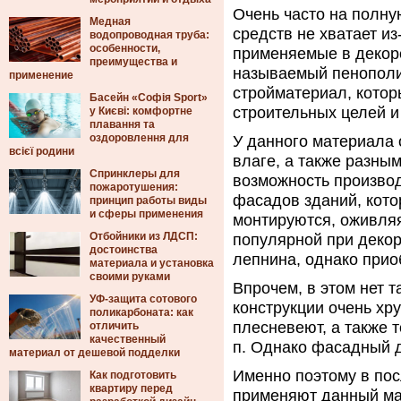
Очень часто на полн
Медная
средств не хватает и
водопроводная труба:
особенности,
применяемые в декор
преимущества и
называемый пенополи
применение
стройматериал, кото
Басейн «Софія Sport»
строительных целей и
у Києві: комфортне
плавання та
оздоровлення для
У данного материала 
всієї родини
влаге, а также разным
Спринклеры для
возможность произво
пожаротушения:
фасадов зданий, кото
принцип работы виды
и сферы применения
монтируются, оживля
Отбойники из ЛДСП:
популярной при деко
достоинства
лепнина, однако прио
материала и установка
своими руками
Впрочем, в этом нет 
УФ-защита сотового
конструкции очень хр
поликарбоната: как
плесневеют, а также 
отличить
качественный
п. Однако фасадный 
материал от дешевой подделки
Именно поэтому в пос
Как подготовить
квартиру перед
применяют данный ма