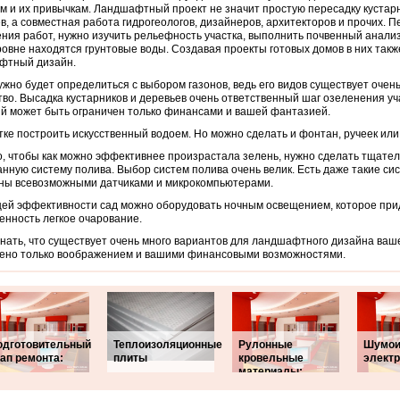
м и их привычкам.
Ландшафтный проект не значит простую пересадку кустарн
в, а совместная работа гидрогеологов, дизайнеров, архитекторов и прочих. 
ния работ, нужно изучить рельефность участка, выполнить почвенный анализ
ровне находятся грунтовые воды. Создавая проекты готовых домов в них такж
фтный дизайн.
ужно будет определиться с выбором газонов, ведь его видов существует очен
во. Высадка кустарников и деревьев очень ответственный шаг озеленения уч
й может быть ограничен только финансами и вашей фантазией.
тке построить искусственный водоем. Но можно сделать и фонтан, ручеек или
о, чтобы как можно эффективнее произрастала зелень, нужно сделать тщате
нную систему полива. Выбор систем полива очень велик. Есть даже такие си
ны всевозможными датчиками и микрокомпьютерами.
ей эффективности сад можно оборудовать ночным освещением, которое при
енность легкое очарование.
нать, что существует очень много вариантов для ландшафтного дизайна вашег
ено только воображением и вашими финансовыми возможностями.
одготовительный
Теплоизоляционные
Рулонные
Шумои
ап ремонта:
плиты
кровельные
элект
материалы: