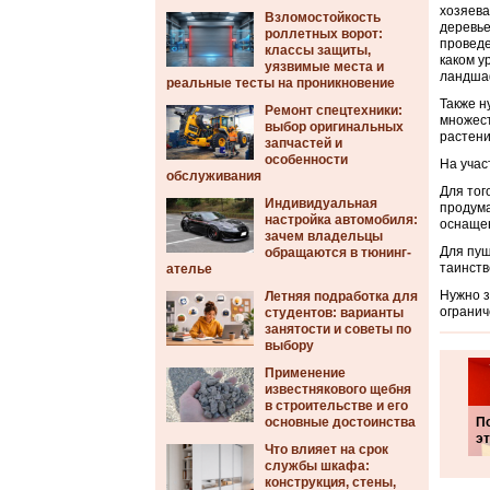
хозяева
Взломостойкость
деревье
роллетных ворот:
проведе
классы защиты,
каком у
уязвимые места и
ландша
реальные тесты на проникновение
Также н
Ремонт спецтехники:
множест
выбор оригинальных
растени
запчастей и
особенности
На учас
обслуживания
Для тог
Индивидуальная
продума
настройка автомобиля:
оснаще
зачем владельцы
Для пущ
обращаются в тюнинг-
таинств
ателье
Нужно з
Летняя подработка для
огранич
студентов: варианты
занятости и советы по
выбору
Применение
известнякового щебня
в строительстве и его
основные достоинства
П
эт
Что влияет на срок
службы шкафа:
конструкция, стены,