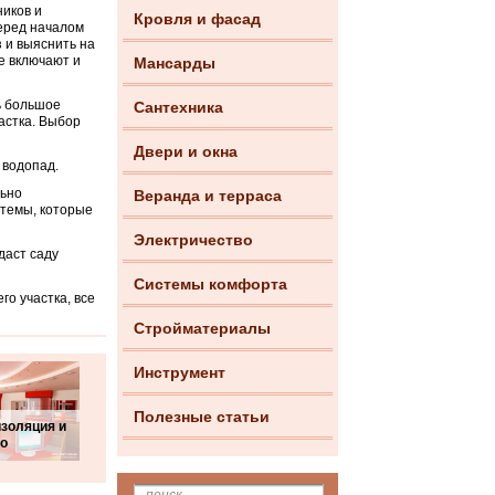
иков и
Кровля и фасад
Перед началом
 и выяснить на
е включают и
Мансарды
ь большое
Сантехника
астка. Выбор
Двери и окна
 водопад.
льно
Веранда и терраса
стемы, которые
Электричество
даст саду
Системы комфорта
о участка, все
Стройматериалы
Инструмент
Полезные статьи
золяция и
ро