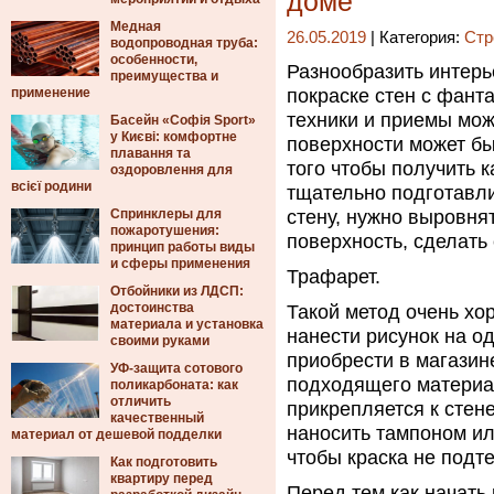
доме
Медная
26.05.2019
| Категория:
Стр
водопроводная труба:
особенности,
Разнообразить интерь
преимущества и
применение
покраске стен с фанта
техники и приемы мо
Басейн «Софія Sport»
у Києві: комфортне
поверхности может бы
плавання та
того чтобы получить 
оздоровлення для
всієї родини
тщательно подготавли
Спринклеры для
стену, нужно выровня
пожаротушения:
поверхность, сделать 
принцип работы виды
и сферы применения
Трафарет.
Отбойники из ЛДСП:
достоинства
Такой метод очень хо
материала и установка
нанести рисунок на о
своими руками
приобрести в магазин
УФ-защита сотового
подходящего материа
поликарбоната: как
отличить
прикрепляется к стен
качественный
наносить тампоном или
материал от дешевой подделки
чтобы краска не подт
Как подготовить
квартиру перед
Перед тем как начать