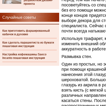
разработкой дизайн-
проекта
посоветуйтесь со спе
без его помощи можно
конце концов придетс
Случайные советы
выборе декора для ст
специалиста. Сейчас 
почти всегда натыкаю
Как приготовить фаршированный
кабачок в духовке
Используя трафарет, 
Как сделать парашютиста из бумаги
изменить внешний обл
пошаговая инструкция
аккуратность в работе
Настройка кофемашины Saeco
Размывка стен.
Incanto пошаговая инструкция
Один из простых, но 
при помощи крашеной 
нанесения этой глазу
шероховатой. Большой
глазурь из акрила в 
взять кисть (с мягкой
различных направлен
касаться стены. Посл
распространенных ме