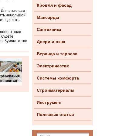
Кровля и фасад
 Для этого вам
нять небольшой
Мансарды
 же сделать
Сантехника
янного пола.
 будете
я бумага, а так
Двери и окна
Веранда и терраса
Электричество
требования
Системы комфорта
являются
Стройматериалы
Инструмент
Полезные статьи