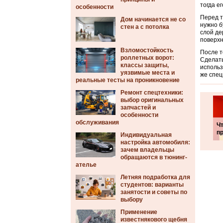
тогда е
особенности
Перед т
Дом начинается не со
нужно б
стен а с потолка
слой де
поверхн
Взломостойкость
После т
роллетных ворот:
Сделать
классы защиты,
использ
уязвимые места и
же спец
реальные тесты на проникновение
Ремонт спецтехники:
выбор оригинальных
запчастей и
особенности
обслуживания
Ч
пр
Индивидуальная
настройка автомобиля:
зачем владельцы
обращаются в тюнинг-
ателье
Летняя подработка для
студентов: варианты
занятости и советы по
выбору
Применение
известнякового щебня