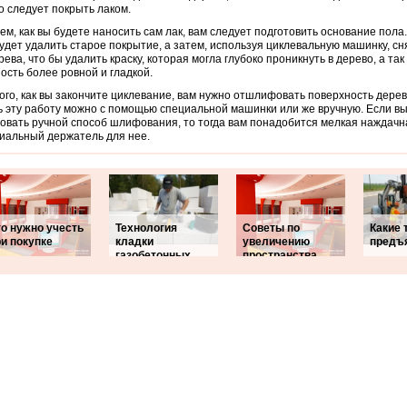
го следует покрыть лаком.
ем, как вы будете наносить сам лак, вам следует подготовить основание пола.
удет удалить старое покрытие, а затем, используя циклевальную машинку, с
рева, что бы удалить краску, которая могла глубоко проникнуть в дерево, а так
ость более ровной и гладкой.
ого, как вы закончите циклевание, вам нужно отшлифовать поверхность дерев
 эту работу можно с помощью специальной машинки или же вручную. Если вы
овать ручной способ шлифования, то тогда вам понадобится мелкая наждачна
иальный держатель для нее.
то нужно учесть
Технология
Советы по
Какие 
и покупке
кладки
увеличению
предъ
газобетонных
пространства