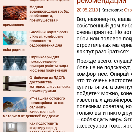
рекомендации
Медная
20.05.2018
| Категория:
Стр
водопроводная труба:
особенности,
Вот, наконец-то, ваш
преимущества и
применение
собственный дом либо
очень приятно.
Но вот
Басейн «Софія Sport»
у Києві: комфортне
обои или половое пок
плавання та
строительных материа
оздоровлення для
всієї родини
Как тут разобраться?
Спринклеры для
Прежде всего, слушай
пожаротушения:
принцип работы виды
больше не подскажут, 
и сферы применения
комфортнее. Опирайте
Отбойники из ЛДСП:
что-то очень настоят
достоинства
купить тягач, а вам н
материала и установка
своими руками
пойдете? Можно, коне
УФ-защита сотового
известных дизайнеров
поликарбоната: как
полезным советам, но
отличить
качественный
только вы и никто др
материал от дешевой подделки
– соблюдать меру. Это
Как подготовить
аксессуаров тоже, ярк
квартиру перед