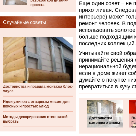
разработкой дизайн-
Еще один совет – не п
проекта
прихотливая. Следова
интерьере) может тол
Случайные советы
ремонт человек. В по
использовать золотое 
больше подходящим к 
последних коллекций.
Учитывайте свой образ
принимайте решения о
нерациональной будет
если в доме живет со
думайте о покупке низ
превратиться в кучу с
Достоинства и правила монтажа блок-
хауса
Идеи ужинов с отварным мясом для
вкусных и простых блюд
Методы декорирования стен: какой
Достоинства
Вы
выбрать
каменного шпона
Га
же