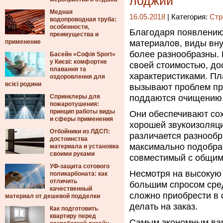
лоджии
Медная
16.05.2018
| Категория:
Стр
водопроводная труба:
особенности,
Благодаря появлению
преимущества и
применение
материалов, виды вну
более разнообразны.
Басейн «Софія Sport»
у Києві: комфортне
своей стоимостью, д
плавання та
характеристиками. Пл
оздоровлення для
всієї родини
вызывают проблем при
Спринклеры для
поддаются очищению
пожаротушения:
принцип работы виды
Они обеспечивают со
и сферы применения
хорошей звукоизоляц
Отбойники из ЛДСП:
различается разнообр
достоинства
максимально подобра
материала и установка
своими руками
совместимый с общим
УФ-защита сотового
Несмотря на высокую 
поликарбоната: как
отличить
большим спросом сре
качественный
сложно приобрести в 
материал от дешевой подделки
делать на заказ.
Как подготовить
квартиру перед
Самым экономным вар