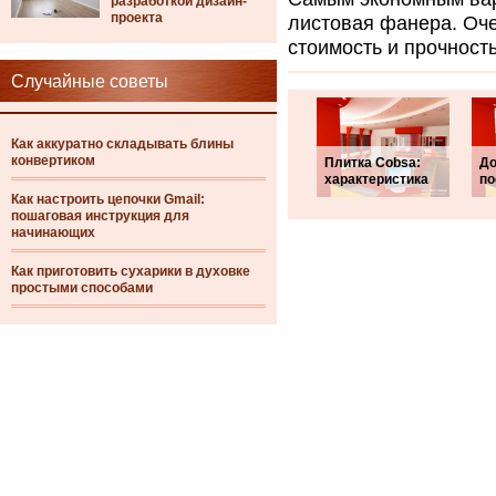
разработкой дизайн-
проекта
листовая фанера. Оч
стоимость и прочност
Случайные советы
Как аккуратно складывать блины
конвертиком
Плитка Cobsa:
До
характеристика
по
Как настроить цепочки Gmail:
пошаговая инструкция для
начинающих
Как приготовить сухарики в духовке
простыми способами