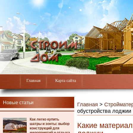
Главная
Карта сайта
Новые статьи
Главная
>
Строймате
обустройства лоджии
Как легко купить
Какие материал
шатры и зонты: выбор
конструкций для
мероприятий и отдыха