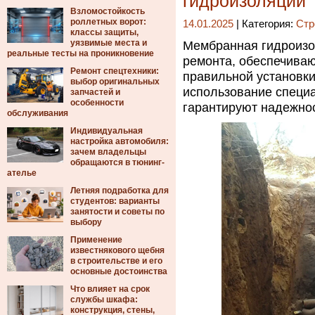
гидроизоляции
Взломостойкость
роллетных ворот:
14.01.2025
| Категория:
Стр
классы защиты,
уязвимые места и
Мембранная гидроизо
реальные тесты на проникновение
ремонта, обеспечиваю
Ремонт спецтехники:
правильной установк
выбор оригинальных
использование специ
запчастей и
особенности
гарантируют надежнос
обслуживания
Индивидуальная
настройка автомобиля:
зачем владельцы
обращаются в тюнинг-
ателье
Летняя подработка для
студентов: варианты
занятости и советы по
выбору
Применение
известнякового щебня
в строительстве и его
основные достоинства
Что влияет на срок
службы шкафа:
конструкция, стены,