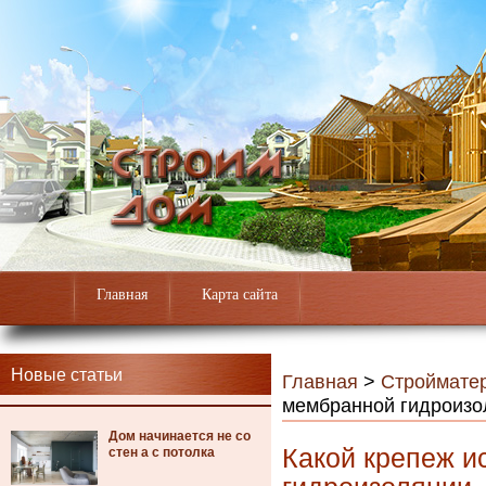
Главная
Карта сайта
Новые статьи
Главная
>
Строймате
мембранной гидроизо
Дом начинается не со
Какой крепеж и
стен а с потолка