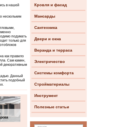
Кровля и фасад
ись в нашей
Мансарды
о нескольким
Сантехника
угловыми,
именно
ходимо подумать
Двери и окна
ходит только для
отоблоков
Веранда и терраса
на как правило
лла. Сам камин,
Электричество
ой декоративным
Системы комфорта
щадью. Данный
естить подобный
Стройматериалы
ых.
Инструмент
Полезные статьи
а
врова