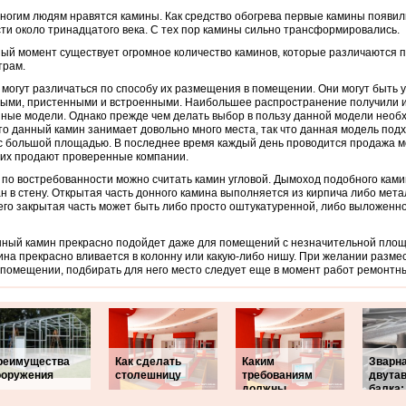
ногим людям нравятся камины. Как средство обогрева первые камины появил
ти около тринадцатого века.
С тех пор камины сильно трансформировались.
ый момент существует огромное количество каминов, которые различаются п
трам.
могут различаться по способу их размещения в помещении. Они могут быть 
ыми, пристенными и встроенными. Наибольшее распространение получили 
ные модели. Однако прежде чем делать выбор в пользу данной модели необ
что данный камин занимает довольно много места, так что данная модель под
с большой площадью. В последнее время каждый день проводится продажа м
их продают проверенные компании.
по востребованности можно считать камин угловой. Дымоход подобного ками
н в стену. Открытая часть донного камина выполняется из кирпича либо мета
его закрытая часть может быть либо просто оштукатуренной, либо выложенн
ный камин прекрасно подойдет даже для помещений с незначительной пло
ина прекрасно вливается в колонну или какую-либо нишу. При желании разм
 помещении, подбирать для него место следует еще в момент работ ремонтн
реимущества
Как сделать
Каким
Зварн
ооружения
столешницу
требованиям
двута
должны
балка: