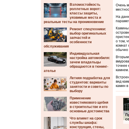
Взломостойкость
Очень м
роллетных ворот:
местнос
классы защиты,
На данн
уязвимые места и
параме
реальные тесты на проникновение
Камины 
Ремонт спецтехники:
островн
выбор оригинальных
пристен
запчастей и
о том, 
особенности
комнат 
обслуживания
обычно 
Индивидуальная
Вторым 
настройка автомобиля:
вмурова
зачем владельцы
точнее 
обращаются в тюнинг-
камнем.
ателье
Встроен
Летняя подработка для
вид кам
студентов: варианты
камин в
занятости и советы по
выбору
Применение
известнякового щебня
в строительстве и его
основные достоинства
П
Что влияет на срок
с
службы шкафа:
конструкция, стены,