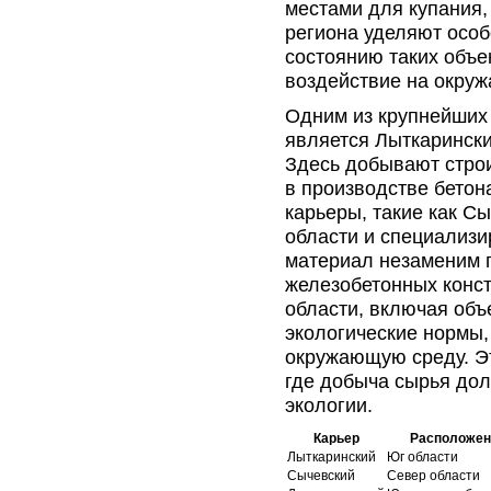
местами для купания,
региона уделяют особ
состоянию таких объе
воздействие на окру
Одним из крупнейших 
является Лыткарински
Здесь добывают строи
в производстве бетон
карьеры, такие как С
области и специализи
материал незаменим п
железобетонных конст
области, включая об
экологические нормы,
окружающую среду. Эт
где добыча сырья до
экологии.
Карьер
Расположен
Лыткаринский
Юг области
Сычевский
Север области