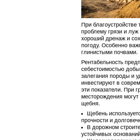
При благоустройстве
проблему грязи и луж
хороший дренаж и со
погоду. Особенно важ
глинистыми почвами.
Рентабельность пред
себестоимостью добыч
залегания породы и у
инвестируют в соврем
эти показатели. При 
месторождения могут
щебня.
Щебень используетс
прочности и долговеч
В дорожном строит
устойчивых оснований