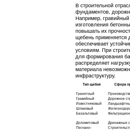
В строительной отрас
фундаментов, дорожн
Например, гравийный 
изготовления бетонны
повышать их прочност
щебень применяется д
обеспечивает устойчи
условиям. При строит
для формирования ба
распределяет нагрузку
материала невозможн
инфраструктуру.
Тип щебня
Сфера п
Гранитный
Производств
Гравийный
Дорожное ст
Известняковый
Ландшафтны
Шлаковый
Железнодор
Базальтовый
Фильтрацион
Доломитовый
Дренажные 
Песчано-
Строительст