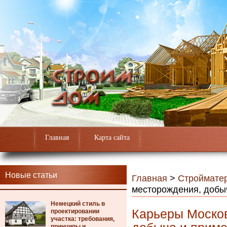
Главная
Карта сайта
Новые статьи
Главная
>
Строймате
месторождения, добы
Немецкий стиль в
Карьеры Москов
проектировании
участка: требования,
принципы и