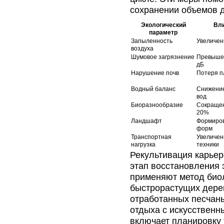
сохранении объемов 
Экологический
Вли
параметр
Запыленность
Увеличен
воздуха
Шумовое загрязнение
Превышен
дБ
Нарушение почв
Потеря п
Водный баланс
Снижение
вод
Биоразнообразие
Сокращен
20%
Ландшафт
Формиров
форм
Транспортная
Увеличен
нагрузка
техники
Рекультивация карье
этап восстановления 
применяют метод биол
быстрорастущих дерев
отработанных песчан
отдыха с искусственн
включает планировку 