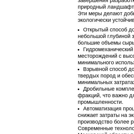
завершения разработ
природный ландшафт и
Эти меры делают добы
экологически устойчи
Открытый способ д
небольшой глубиной з
большие объемы сырь
Гидромеханический
месторождений с выс
минимального использ
Взрывной способ д
твердых пород и обес
минимальных затрата
Дробильные компле
фракций, что важно д
промышленности.
Автоматизация про
снижает затраты на э
производство более 
Современные техноло