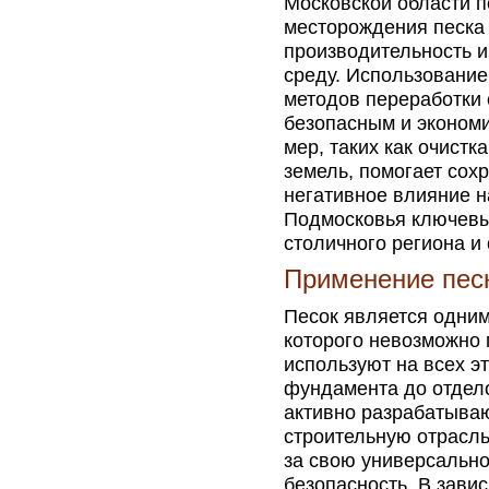
Московской области 
месторождения песка
производительность 
среду. Использовани
методов переработки 
безопасным и эконом
мер, таких как очистк
земель, помогает сох
негативное влияние н
Подмосковья ключевы
столичного региона и
Применение песк
Песок является одним
которого невозможно 
используют на всех э
фундамента до отдело
активно разрабатыва
строительную отрасл
за свою универсально
безопасность. В зави