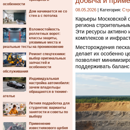
добыча и приме
особенности
08.05.2026
| Категория:
Стр
Дом начинается не со
стен а с потолка
Карьеры Московской 
региона строительным
Взломостойкость
Эти ресурсы активно 
роллетных ворот:
комплексов и инфраст
классы защиты,
уязвимые места и
Месторождения песка 
реальные тесты на проникновение
делает их особенно ц
Ремонт спецтехники:
выбор оригинальных
позволяет минимизиро
запчастей и
поддерживать баланс
особенности
обслуживания
Индивидуальная
настройка автомобиля:
зачем владельцы
обращаются в тюнинг-
ателье
Летняя подработка для
студентов: варианты
занятости и советы по
выбору
Применение
известнякового щебня