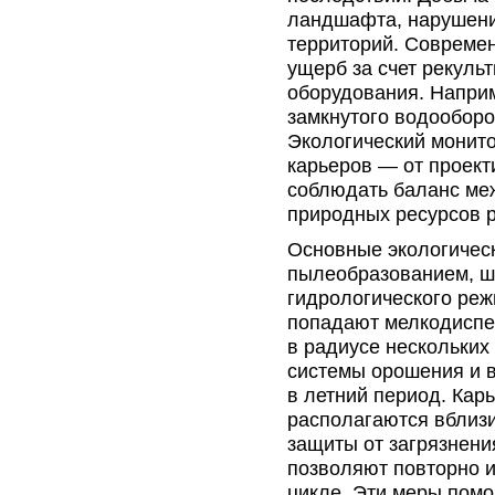
ландшафта, нарушени
территорий. Совреме
ущерб за счет рекуль
оборудования. Напри
замкнутого водооборо
Экологический монито
карьеров — от проект
соблюдать баланс м
природных ресурсов р
Основные экологичес
пылеобразованием, ш
гидрологического реж
попадают мелкодиспе
в радиусе нескольких
системы орошения и 
в летний период. Кар
располагаются вблизи
защиты от загрязнени
позволяют повторно 
цикле. Эти меры помо