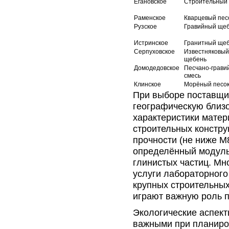
Егановское
Строительный 
Раменское
Кварцевый пес
Рузское
Гравийный ще
Истринское
Гранитный ще
Серпуховское
Известняковый
щебень
Домодедовское
Песчано-грави
смесь
Клинское
Морёный песо
При выборе поставщик
географическую близо
характеристики матер
строительных констру
прочности (не ниже М
определённый модуль
глинистых частиц. Мн
услуги лабораторного
крупных строительных
играют важную роль 
Экологические аспект
важными при планиро