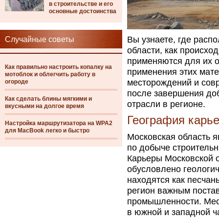
в строительстве и его
основные достоинства
Вы узнаете, где расп
Случайные советы
области, как происход
применяются для их о
Как правильно настроить копалку на
применения этих мате
мотоблок и облегчить работу в
месторождений и сов
огороде
после завершения до
Как сделать блины мягкими и
отрасли в регионе.
вкусными на долгое время
География карье
Настройка маршрутизатора на WPA2
для MacBook легко и быстро
Московская область я
по добыче строительн
Карьеры Московской о
обусловлено геологич
находятся как песчан
регион важным поста
промышленности. Мес
в южной и западной ч