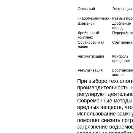
Открытый
Экскавация
Гидромеханический
Размыв пор
Взрывной
Дробление
пород
Дробильный
Переработк
комплекс
Сортировочная
Сортировка
линия
Автоматизация
Контроль
процессов
Рекультивация
Восстановл
земель
При выборе технологи
производительность, 
регулируют деятельно
Современные методы 
вредных веществ, что
Использование замкн
помогает снизить пот
загрязнение водоемов