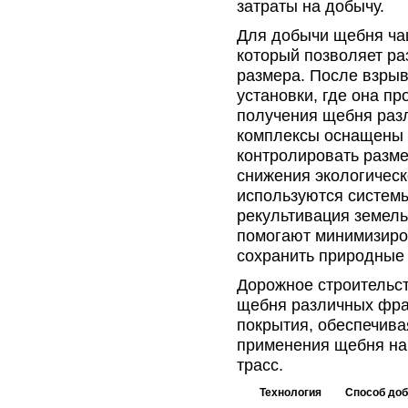
затраты на добычу.
Для добычи щебня ча
который позволяет р
размера. После взры
установки, где она п
получения щебня раз
комплексы оснащены с
контролировать разме
снижения экологическ
используются системы
рекультивация земель
помогают минимизиро
сохранить природные 
Дорожное строительс
щебня различных фра
покрытия, обеспечивая
применения щебня на
трасс.
Технология
Способ до