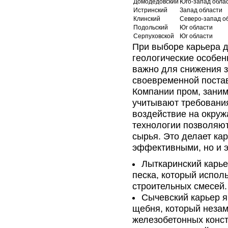
Домодедовский
Юго-запад обла
Истринский
Запад области
Клинский
Северо-запад о
Подольский
Юг области
Серпуховской
Юг области
При выборе карьера д
геологические особенн
важно для снижения з
своевременной постав
Компании пром, зани
учитывают требования
воздействие на окру
технологии позволяют
сырья. Это делает ка
эффективными, но и э
Лыткаринский карье
песка, который исполь
строительных смесей.
Сычевский карьер 
щебня, который незам
железобетонных конст