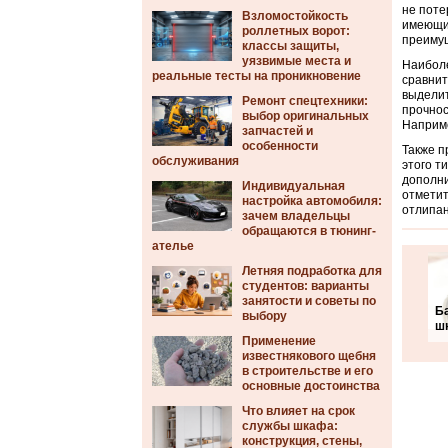
не поте
Взломостойкость
имеющие
роллетных ворот:
преимущ
классы защиты,
уязвимые места и
Наиболе
реальные тесты на проникновение
сравнит
выделит
Ремонт спецтехники:
прочнос
выбор оригинальных
Наприме
запчастей и
особенности
Также п
обслуживания
этого т
дополни
Индивидуальная
отметит
настройка автомобиля:
отлипан
зачем владельцы
обращаются в тюнинг-
ателье
Летняя подработка для
студентов: варианты
занятости и советы по
Б
выбору
шн
Применение
известнякового щебня
в строительстве и его
основные достоинства
Что влияет на срок
службы шкафа:
конструкция, стены,