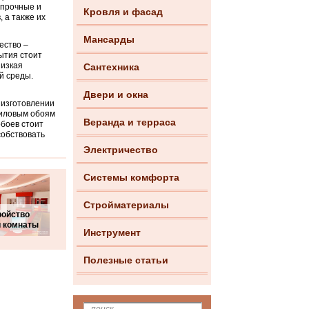
 прочные и
Кровля и фасад
 а также их
Мансарды
ество –
ытия стоит
низкая
Сантехника
й среды.
Двери и окна
 изготовлении
ниловым обоям
Веранда и терраса
обоев стоит
собствовать
Электричество
Системы комфорта
Стройматериалы
ройство
й комнаты
Инструмент
Полезные статьи