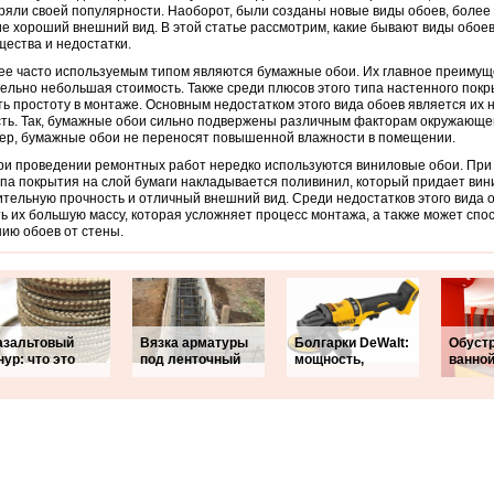
ряли своей популярности. Наоборот, были созданы новые виды обоев, более
 хороший внешний вид. В этой статье рассмотрим, какие бывают виды обоев,
ества и недостатки.
е часто используемым типом являются бумажные обои. Их главное преимущ
ельно небольшая стоимость. Также среди плюсов этого типа настенного покр
ь простоту в монтаже. Основным недостатком этого вида обоев является их 
ть. Так, бумажные обои сильно подвержены различным факторам окружающе
р, бумажные обои не переносят повышенной влажности в помещении.
ри проведении ремонтных работ нередко используются виниловые обои. При
ипа покрытия на слой бумаги накладывается поливинил, который придает ви
тельную прочность и отличный внешний вид. Среди недостатков этого вида 
ь их большую массу, которая усложняет процесс монтажа, а также может спо
ию обоев от стены.
азальтовый
Вязка арматуры
Болгарки DeWalt:
Обуст
ур: что это
под ленточный
мощность,
ванно