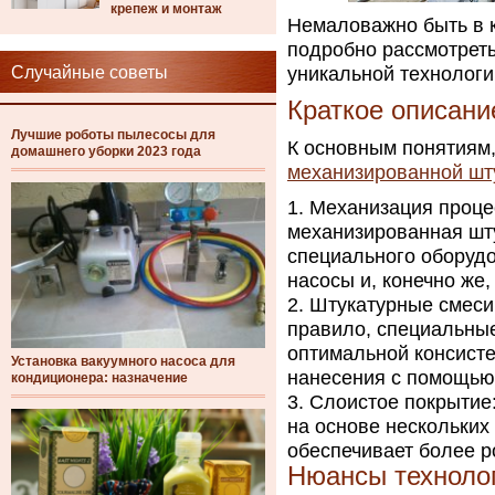
крепеж и монтаж
Немаловажно быть в к
подробно рассмотреть
Случайные советы
уникальной технологи
Краткое описани
Лучшие роботы пылесосы для
К основным понятиям
домашнего уборки 2023 года
механизированной шт
Механизация процес
механизированная шту
специального оборудо
насосы и, конечно же,
Штукатурные смеси:
правило, специальны
оптимальной консист
Установка вакуумного насоса для
нанесения с помощью
кондиционера: назначение
Слоистое покрытие:
на основе нескольких 
обеспечивает более р
Нюансы техноло