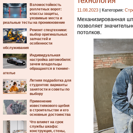
технология
Взломостойкость
роллетных ворот:
11.08.2023
| Категория:
Стр
классы защиты,
уязвимые места и
Механизированная шту
реальные тесты на проникновение
позволяет значительно
Ремонт спецтехники:
потолков.
выбор оригинальных
запчастей и
особенности
обслуживания
Индивидуальная
настройка автомобиля:
зачем владельцы
обращаются в тюнинг-
ателье
Летняя подработка для
студентов: варианты
занятости и советы по
выбору
Применение
известнякового щебня
в строительстве и его
основные достоинства
Что влияет на срок
службы шкафа:
конструкция, стены,