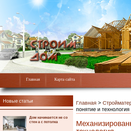
Главная
Карта сайта
Новые статьи
Главная
>
Строймате
понятие и технология
Дом начинается не со
Механизированн
стен а с потолка