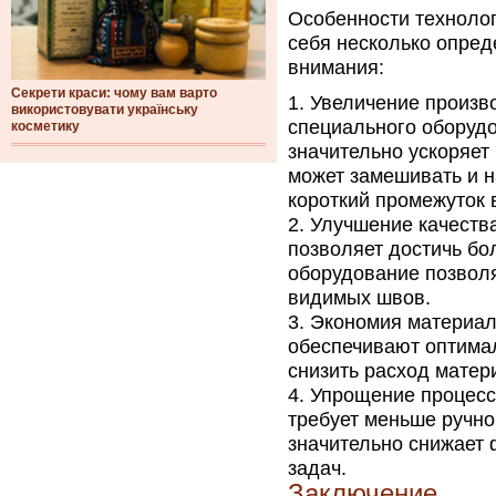
Особенности техноло
себя несколько опред
внимания:
Секрети краси: чому вам варто
Увеличение произв
використовувати українську
специального оборуд
косметику
значительно ускоряет
может замешивать и н
короткий промежуток 
Улучшение качеств
позволяет достичь бол
оборудование позволя
видимых швов.
Экономия материал
обеспечивают оптимал
снизить расход матер
Упрощение процесс
требует меньше ручног
значительно снижает 
задач.
Заключение