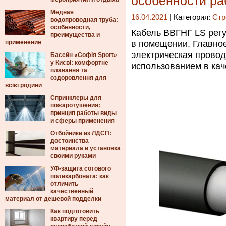
особенности ра
Медная
16.04.2021
| Категория:
Стр
водопроводная труба:
особенности,
Кабель ВВГНГ LS рег
преимущества и
применение
в помещении. Главное
электрическая провод
Басейн «Софія Sport»
у Києві: комфортне
использованием в кач
плавання та
оздоровлення для
всієї родини
Спринклеры для
пожаротушения:
принцип работы виды
и сферы применения
Отбойники из ЛДСП:
достоинства
материала и установка
своими руками
УФ-защита сотового
поликарбоната: как
отличить
качественный
материал от дешевой подделки
Как подготовить
квартиру перед