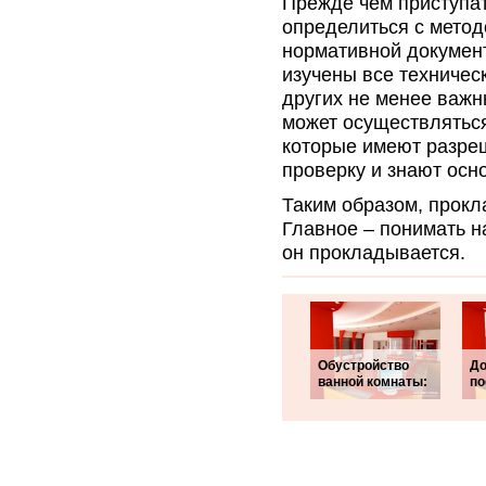
Прежде чем приступат
определиться с метод
нормативной документ
изучены все техничес
других не менее важн
может осуществлятьс
которые имеют разре
проверку и знают осн
Таким образом, прокл
Главное – понимать н
он прокладывается.
Обустройство
До
ванной комнаты:
по