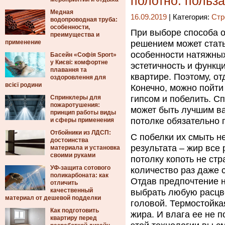
полотно: польза
Медная
16.09.2019
| Категория:
Стр
водопроводная труба:
особенности,
При выборе способа о
преимущества и
применение
решением может стать
особенности натяжных
Басейн «Софія Sport»
у Києві: комфортне
эстетичность и функци
плавання та
квартире. Поэтому, о
оздоровлення для
всієї родини
Конечно, можно пойти
Спринклеры для
гипсом и побелить. Сп
пожаротушения:
может быть лучшим ва
принцип работы виды
потолке обязательно п
и сферы применения
Отбойники из ЛДСП:
С побелки их смыть н
достоинства
результата – жир все 
материала и установка
своими руками
потолку копоть не ст
УФ-защита сотового
количество раз даже
поликарбоната: как
Отдав предпочтение н
отличить
качественный
выбрать любую расцв
материал от дешевой подделки
головой. Термостойка
Как подготовить
жира. И влага ее не п
квартиру перед