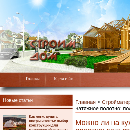
Главная
Карта сайта
Новые статьи
Главная
>
Строймате
натяжное полотно: по
Как легко купить
Можно ли на ку
шатры и зонты: выбор
конструкций для
мероприятий и отдыха