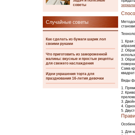
задач и полезные
придать
советы
зеркала
Спос
Случайные советы
Методом
станови
Техноло
Как сделать из бумаги шарик лол
Края 
своими руками
абразив
Обраб
Что приготовить из замороженной
использ
малины: вкусные и простые рецепты
Обраб
для свежего наслаждения
поверхн
Сама кр
квадрат
Идеи украшения торта для
празднования 16-летия девочки
Виды фа
Прямо
Криво
преломл
Двой
Однос
Двуст
Прав
Особенн
Для к