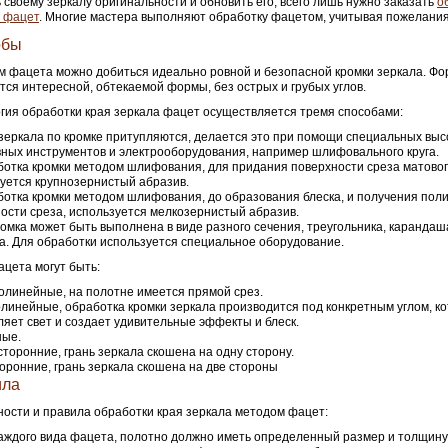
 своему зеркалу оригинальности и обновить его, всего лишь нужно заказать
о
 фацет
. Многие мастера выполняют обработку фацетом, учитывая пожелания
обы
 фацета можно добиться идеально ровной и безопасной кромки зеркала. Фо
тся интересной, обтекаемой формы, без острых и грубых углов.
гия обработки края зеркала фацет осуществляется тремя способами:
зеркала по кромке притупляются, делается это при помощи специальных вы
ных инструментов и электрооборудования, например шлифовального круга.
отка кромки методом шлифования, для придания поверхности среза матовог
уется крупнозернистый абразив.
отка кромки методом шлифования, до образования блеска, и получения пол
ости среза, используется мелкозернистый абразив.
омка может быть выполнена в виде разного сечения, треугольника, карандаш
а. Для обработки используется специальное оборудование.
цета могут быть:
линейные, на полотне имеется прямой срез.
линейные, обработка кромки зеркала производится под конкретным углом, к
яет свет и создает удивительные эффекты и блеск.
ные.
торонние, грань зеркала скошена на одну сторону.
оронние, грань зеркала скошена на две стороны
ила
ости и правила обработки края зеркала методом фацет:
аждого вида фацета, полотно должно иметь определенный размер и толщину