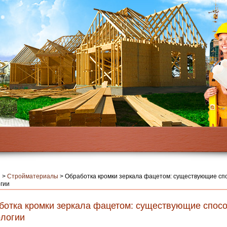
я
>
Стройматериалы
>
Обработка кромки зеркала фацетом: существующие сп
гии
ботка кромки зеркала фацетом: существующие спос
ологии