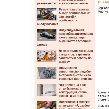
22.11.20
реальные тесты на проникновение
Зеркало
Ремонт спецтехники:
Многие 
выбор оригинальных
запчастей и
особенности
обслуживания
Индивидуальная
настройка автомобиля:
зачем владельцы
обращаются в тюнинг-
ателье
Летняя подработка для
студентов: варианты
занятости и советы по
выбору
Применение
известнякового щебня
в строительстве и его
основные достоинства
Что влияет на срок
службы шкафа:
конструкция, стены,
Кроме э
крепеж и монтаж
в тоже 
огромно
Подготовка к физике:
план занятий, разбор
Если вы