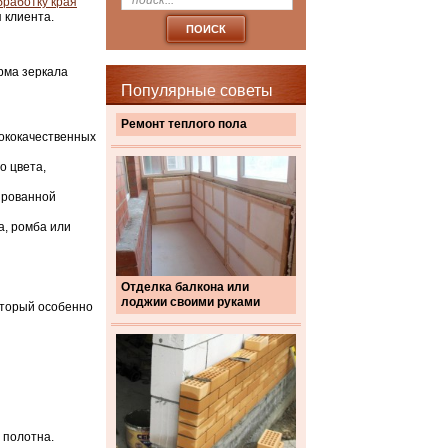
бработку края
 клиента.
рма зеркала
Популярные советы
Ремонт теплого пола
сококачественных
о цвета,
ированной
а, ромба или
Отделка балкона или
лоджии своими руками
оторый особенно
 полотна.