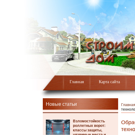
Главная
Карта сайта
Новые статьи
Главна
техноло
Взломостойкость
Обра
роллетных ворот:
техн
классы защиты,
уязвимые места и