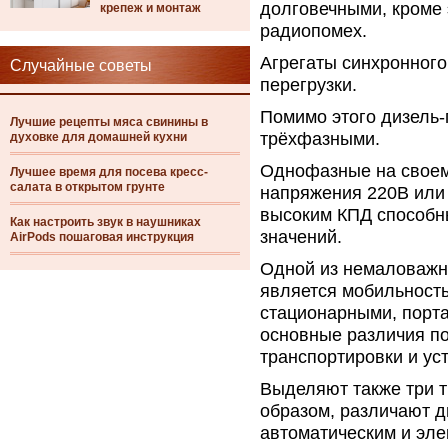
долговечными, кроме 
крепеж и монтаж
радиопомех.
Агрегаты синхронног
Случайные советы
перегрузки.
Помимо этого дизель-
Лучшие рецепты мяса свинины в
трёхфазными.
духовке для домашней кухни
Однофазные на своем
Лучшее время для посева кресс-
салата в открытом грунте
напряжения 220В или 
высоким КПД способн
Как настроить звук в наушниках
значений.
AirPods пошаговая инструкция
Одной из немаловажн
является мобильность
стационарными, порт
основные различия п
транспортировки и ус
Выделяют также три т
образом, различают д
автоматическим и эле