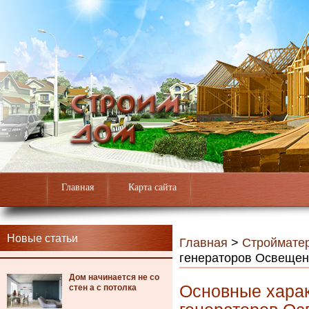
Главная
Карта сайта
Новые статьи
Главная
>
Строймате
генераторов Освеще
Дом начинается не со
Основные харак
стен а с потолка