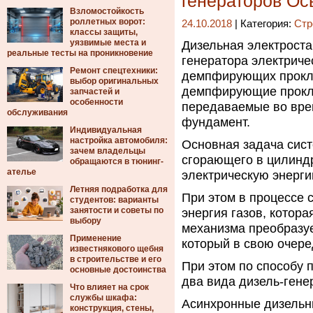
генераторов О
Взломостойкость
роллетных ворот:
24.10.2018
| Категория:
Стр
классы защиты,
уязвимые места и
Дизельная электроста
реальные тесты на проникновение
генератора электриче
Ремонт спецтехники:
демпфирующих прокла
выбор оригинальных
демпфирующие прокла
запчастей и
особенности
передаваемые во врем
обслуживания
фундамент.
Индивидуальная
настройка автомобиля:
Основная задача сист
зачем владельцы
сгорающего в цилиндр
обращаются в тюнинг-
ателье
электрическую энерги
Летняя подработка для
При этом в процессе 
студентов: варианты
занятости и советы по
энергия газов, котор
выбору
механизма преобразуе
Применение
который в свою очеред
известнякового щебня
в строительстве и его
При этом по способу 
основные достоинства
два вида дизель-гене
Что влияет на срок
службы шкафа:
Асинхронные дизельн
конструкция, стены,