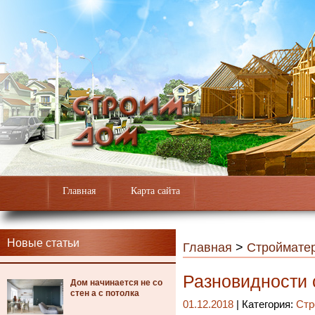
Главная
Карта сайта
Новые статьи
Главная
>
Строймате
Разновидности 
Дом начинается не со
стен а с потолка
01.12.2018
| Категория:
Стр