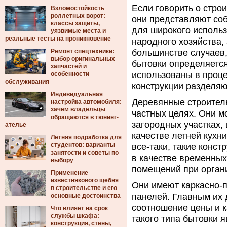
Если говорить о строи
Взломостойкость
роллетных ворот:
они представляют со
классы защиты,
для широкого использ
уязвимые места и
реальные тесты на проникновение
народного хозяйства,
Ремонт спецтехники:
большинстве случаев,
выбор оригинальных
бытовки определяетс
запчастей и
использованы в процес
особенности
обслуживания
конструкции разделяю
Индивидуальная
Деревянные строител
настройка автомобиля:
зачем владельцы
частных целях. Они м
обращаются в тюнинг-
загородных участках, 
ателье
качестве летней кухн
Летняя подработка для
студентов: варианты
все-таки, такие конс
занятости и советы по
в качестве временны
выбору
помещений при органи
Применение
известнякового щебня
Они имеют каркасно-
в строительстве и его
панелей. Главным их 
основные достоинства
соотношение цены и ка
Что влияет на срок
службы шкафа:
такого типа бытовки
конструкция, стены,