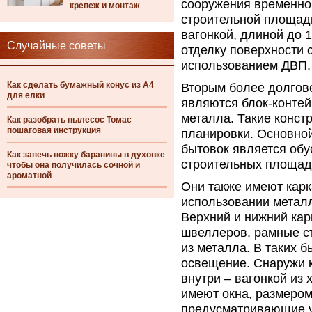
сооружения временног
крепеж и монтаж
строительной площад
вагонкой, длиной до 
Случайные советы
отделку поверхности 
использованием ДВП.
Как сделать бумажный конус из А4
Вторым более долгов
для елки
являются блок-контей
металла. Такие конст
Как разобрать пылесос Томас
пошаговая инструкция
планировки. Основно
бытовок является об
Как запечь ножку баранины в духовке
строительных площад
чтобы она получилась сочной и
ароматной
Они также имеют карк
использовании металл
Верхний и нижний кар
швеллеров, рамные ст
из металла. В таких 
освещение. Снаружи 
внутри – вагонкой из
имеют окна, размером
предусматривающие у