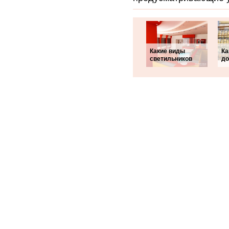
Какие виды
Ка
светильников
до