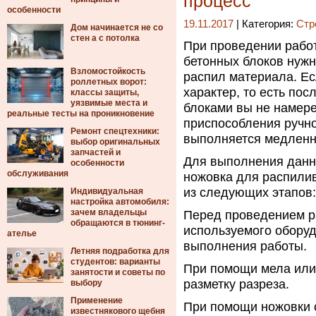
процесс
особенности
19.11.2017
| Категория:
Стр
Дом начинается не со
стен а с потолка
При проведении работ
бетонных блоков нужн
Взломостойкость
распил материала.
Ес
роллетных ворот:
характер, то есть по
классы защиты,
уязвимые места и
блоками вы не намере
реальные тесты на проникновение
приспособления ручно
Ремонт спецтехники:
выполняется медленно
выбор оригинальных
запчастей и
Для выполнения данн
особенности
обслуживания
ножовка для распилив
из следующих этапов:
Индивидуальная
настройка автомобиля:
зачем владельцы
Перед проведением р
обращаются в тюнинг-
используемого оборуд
ателье
выполнения работы.
Летняя подработка для
студентов: варианты
При помощи мела или
занятости и советы по
разметку разреза.
выбору
Применение
При помощи ножовки с
известнякового щебня