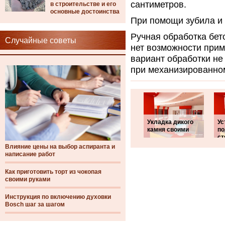
сантиметров.
в строительстве и его
основные достоинства
При помощи зубила и 
Ручная обработка бет
Случайные советы
нет возможности при
вариант обработки не
при механизированном
Укладка дикого
Ус
камня своими
по
ст
Влияние цены на выбор аспиранта и
написание работ
Как приготовить торт из чокопая
своими руками
Инструкция по включению духовки
Bosch шаг за шагом