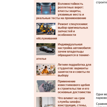
строите
Взломостойкость
роллетных ворот:
классы защиты,
уязвимые места и
реальные тесты на проникновение
Ремонт спецтехники:
выбор оригинальных
запчастей и
особенности
обслуживания
Индивидуальная
настройка автомобиля:
зачем владельцы
обращаются в тюнинг-
ателье
Летняя подработка для
студентов: варианты
занятости и советы по
выбору
Применение
известнякового щебня
в строительстве и его
основные достоинства
Одни ма
парково
Что влияет на срок
службы шкафа:
Сравнив
конструкция, стены,