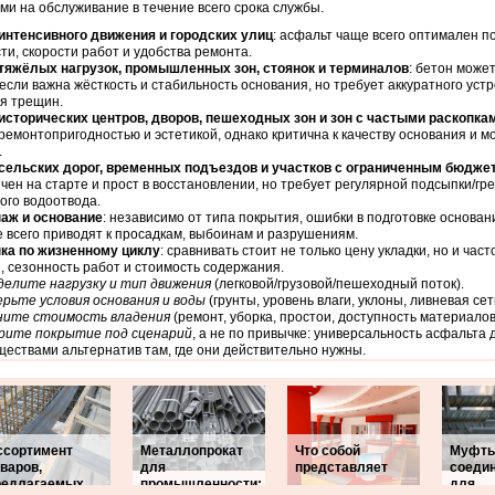
ми на обслуживание в течение всего срока службы.
интенсивного движения и городских улиц
: асфальт чаще всего оптимален п
ти, скорости работ и удобства ремонта.
тяжёлых нагрузок, промышленных зон, стоянок и терминалов
: бетон може
 если важна жёсткость и стабильность основания, но требует аккуратного уст
я трещин.
исторических центров, дворов, пешеходных зон и зон с частыми раскопка
ремонтопригодностью и эстетикой, однако критична к качеству основания и м
.
сельских дорог, временных подъездов и участков с ограниченным бюдже
чен на старте и прост в восстановлении, но требует регулярной подсыпки/гр
ого водоотвода.
аж и основание
: независимо от типа покрытия, ошибки в подготовке основан
 всего приводят к просадкам, выбоинам и разрушениям.
ка по жизненному циклу
: сравнивать стоит не только цену укладки, но и час
, сезонность работ и стоимость содержания.
елите нагрузку и тип движения
(легковой/грузовой/пешеходный поток).
рьте условия основания и воды
(грунты, уровень влаги, уклоны, ливневая сет
ните стоимость владения
(ремонт, уборка, простои, доступность материалов
рите покрытие под сценарий
, а не по привычке: универсальность асфальта
ествами альтернатив там, где они действительно нужны.
ссортимент
Металлопрокат
Что собой
Муфт
варов,
для
представляет
соеди
редлагаемых
промышленности:
для