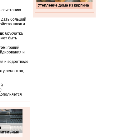
Утепление дома из кирпича
о сочетанию
т дать больший
ройства швов и
ми
: брусчатка
ожет быть
том
: гравий
ейдирования и
ия и водоотводе
тоту ремонтов,
ь).
).
 дополняется
ы
нительные