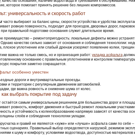
у, качество основания, наличие водоотвода и требования к обслуживанию. Ни
ие, которое помогает принять решение без лишних компромиссов.
ьт: универсальность и скорость работ
ьт
часто выбирают за баланс цены, скорости устройства и удобства эксплуата
ивает ровную поверхность, подходит для проездов, дворовых дорог, парково
а при правильной подготовке основания служит длительное время.
е преимущество – ремонтопригодность: локальные дефекты можно устранят
 Однако качество сильно зависит от основания и соблюдения технологии: не
, плохое уплотнение или слабый дренаж ускоряют появление колеи, трещин 
тике важна не только смесь, но и организация работ:
укладка асфальта
должн
отовленному основанию с правильным уплотнением и контролем температур
есурс покрытия заметно сокращается.
фальт особенно уместен
ездные дороги и внутриквартальные проезды.
овки и территории с регулярным движением автомобилей.
адки, где важна ровность и снижение шума от колес.
: как выбрать покрытие под задачу
 остаётся самым универсальным решением для большинства дорог и площад
ивает ровность, комфорт движения и быстрый ремонт локальными участками.
чность и устойчивость к колееобразованию напрямую зависят от качества осн
толщины слоёв и соблюдения технологии укладки.
брусчатка и гравий не являются «хуже» или «лучше» асфальта сами по себе 
етных сценариях. Правильный выбор определяется нагрузкой, режимом экспл
ниями к шуму и комфорту, условиями водоотвода, доступностью материалов