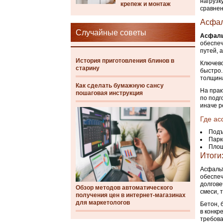
нагрузк
крепеж и монтаж
сравнен
Асфал
Случайные советы
Асфал
обеспеч
путей, 
История приготовления блинов в
Ключево
старину
быстро.
толщина
Как сделать бумажную сансу
На прак
пошаговая инструкция
по подг
иначе р
Где ас
Подъ
Парк
Площ
Итоги
Асфальт
обеспеч
долгове
Обзор методов автоматического
смеси, 
получения цен в интернет-магазинах
для маркетологов
Бетон, 
в конкр
требова