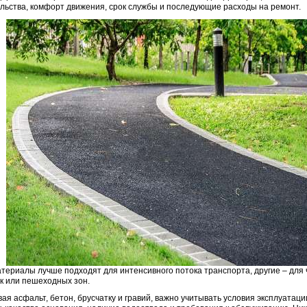
льства, комфорт движения, срок службы и последующие расходы на ремонт.
териалы лучше подходят для интенсивного потока транспорта, другие – для 
к или пешеходных зон.
ая асфальт, бетон, брусчатку и гравий, важно учитывать условия эксплуатации