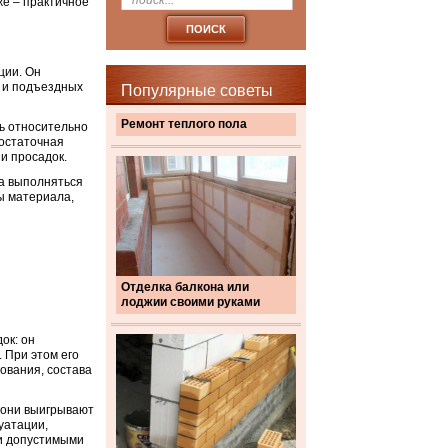
же – практичное
ции. Он
к и подъездных
Популярные советы
Ремонт теплого пола
ь относительно
достаточная
и просадок.
а выполняться
ы материала,
Отделка балкона или
лоджии своими руками
ок: он
 При этом его
ования, состава
– они выигрывают
уатации,
 и допустимыми