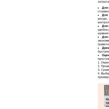
затрата
Для 
стоимос
Для 
ресурс,
контрол
Для 
удобна 
шумнее
Для 
экономи
грамотн
Дрен
быстрее
Оцен
простои
Опред
Прове
Срав
Выбе
преимущ
А
то
п