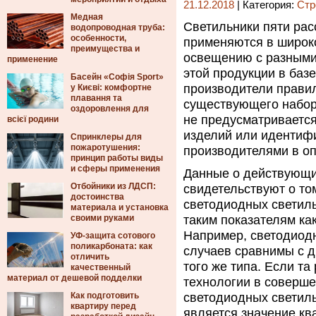
21.12.2018
| Категория:
Стр
Медная
Светильники пяти рас
водопроводная труба:
особенности,
применяются в широк
преимущества и
освещению с разными
применение
этой продукции в базе
Басейн «Софія Sport»
производители прави
у Києві: комфортне
плавання та
существующего набор
оздоровлення для
не предусматриваетс
всієї родини
изделий или идентиф
Спринклеры для
пожаротушения:
производителями в о
принцип работы виды
и сферы применения
Данные о действующих
Отбойники из ЛДСП:
свидетельствуют о то
достоинства
светодиодных светил
материала и установка
своими руками
таким показателям как
Например, светодиод
УФ-защита сотового
поликарбоната: как
случаев сравнимы с
отличить
того же типа. Если т
качественный
материал от дешевой подделки
технологии в соверше
Как подготовить
светодиодных светиль
квартиру перед
является значение к