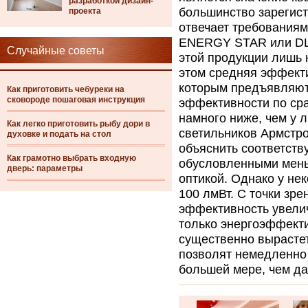
разработкой дизайн-
большинство зарегист
проекта
отвечает требованиям
ENERGY STAR или DL
Случайные советы
этой продукции лишь 
этом средняя эффекти
которым предъявляют
Как приготовить чебуреки на
сковороде пошаговая инструкция
эффективности по сра
намного ниже, чем у 
Как легко приготовить рыбу дори в
светильников Армстро
духовке и подать на стол
объяснить соответст
Как грамотно выбрать входную
обусловленными мен
дверь: параметры
оптикой. Однако у н
100 лмВт. С точки зр
эффективность увелич
только энергоэффект
существенно вырастет
позволят немедленно 
большей мере, чем д