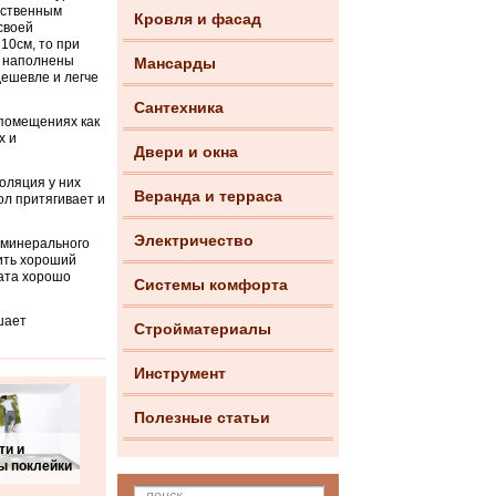
усственным
Кровля и фасад
своей
10см, то при
е наполнены
Мансарды
ешевле и легче
Сантехника
 помещениях как
х и
Двери и окна
оляция у них
Веранда и терраса
ол притягивает и
Электричество
 минерального
чить хороший
ата хорошо
Системы комфорта
шает
Стройматериалы
Инструмент
Полезные статьи
ти и
ы поклейки