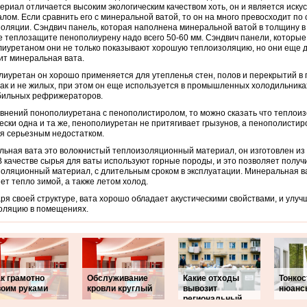
ериал отличается высоким экологическим качеством хоть, он и является иск
лом. Если сравнить его с минеральной ватой, то он на много превосходит по 
оляции. Сэндвич панель, которая наполнена минеральной ватой в толщину в 
е теплозащите пенополиурену надо всего 50-60 мм. Сэндвич панели, которы
иуретаном они не только показывают хорошую теплоизоляцию, но они еще д
ит минеральная вата.
иуретан он хорошо применяется для утепленья стен, полов и перекрытий в
ак и не жилых, при этом он еще используется в промышленных холодильника
бильных рефрижераторов.
внений понополиуретана с пенополистиролом, то можно сказать что теплоиз
ески одна и та же, пенополиуретан не притягивает грызунов, а пенополистир
я серьезным недостатком.
ьная вата это волокнистый теплоизоляционный материал, он изготовлен из
В качестве сырья для ваты используют горные породы, и это позволяет полу
оляционный материал, с длительным сроком в эксплуатации. Минеральная в
ет тепло зимой, а также летом холод.
ря своей структуре, вата хорошо обладает акустическими свойствами, и улуч
оляцию в помещениях.
к грамотно
Обслуживание
Какие отходы
Тонкос
воим руками
кровли круглый
вывозит
нюанс
региональный