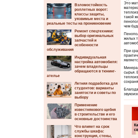
Это мат
Взломостойкость
материа
роллетных ворот:
теплоиз
классы защиты,
такой ж
уязвимые места и
пенопол
реальные тесты на проникновение
чем буд
Ремонт спецтехники:
Пенопол
выбор оригинальных
жилых т
запчастей и
автомо
особенности
обслуживания
При сра
практич
Индивидуальная
являетс
настройка автомобиля:
зачем владельцы
Минерал
обращаются в тюнинг-
сырья. 
ателье
теплоиз
сохраня
Летняя подработка для
студентов: варианты
Благода
занятости и советы по
звукоиз
выбору
Применение
известнякового щебня
в строительстве и его
основные достоинства
Ка
Что влияет на срок
с
службы шкафа:
конструкция, стены,