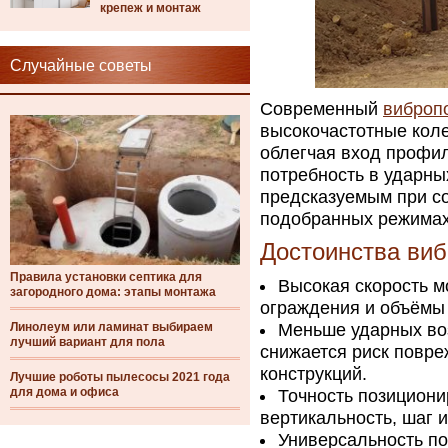
крепеж и монтаж
Случайные советы
Современный
виброп
высокочастотные коле
облегчая вход профил
потребность в ударны
предсказуемым при с
подобранных режимах
Достоинства виб
Правила установки септика для
Высокая скорость м
загородного дома: этапы монтажа
ограждения и объёмы
Линолеум или ламинат выбираем
Меньше ударных воз
лучший вариант для пола
снижается риск повр
конструкций.
Лучшие роботы пылесосы 2021 года
для дома и офиса
Точность позицион
вертикальность, шаг 
Универсальность по