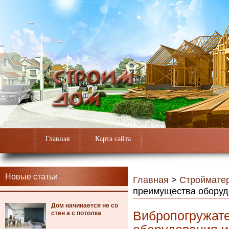
Главная
Карта сайта
Новые статьи
Главная
>
Строймате
преимущества оборуд
Дом начинается не со
Вибропогружате
стен а с потолка