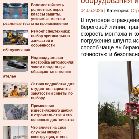
оборудования и
Взломостойкость
роллетных ворот:
04.06.2026
| Категория:
Стр
классы защиты,
уязвимые места и
Шпунтовое ограждени
реальные тесты на проникновение
береговой линии, тра
Ремонт спецтехники:
скорость монтажа и к
выбор оригинальных
погружения шпунта и
запчастей и
особенности
способ чаще выбираю
обслуживания
точностью и безопасн
Индивидуальная
настройка автомобиля:
зачем владельцы
обращаются в тюнинг-
ателье
Летняя подработка для
студентов: варианты
занятости и советы по
выбору
Применение
известнякового щебня
в строительстве и его
основные достоинства
Что влияет на срок
службы шкафа:
конструкция, стены,