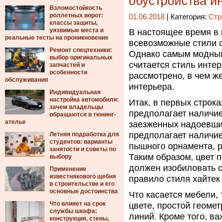
обустройства и
Взломостойкость
роллетных ворот:
01.06.2018
| Категория:
Стр
классы защиты,
уязвимые места и
В настоящее время в
реальные тесты на проникновение
всевозможные стили о
Ремонт спецтехники:
Однако самым модным
выбор оригинальных
считается стиль интер
запчастей и
особенности
рассмотрено, в чем ж
обслуживания
интерьера.
Индивидуальная
настройка автомобиля:
Итак, в первых строка
зачем владельцы
предполагает наличие 
обращаются в тюнинг-
ателье
заезженных надоевших
предполагает наличие
Летняя подработка для
студентов: варианты
пышного орнамента, ри
занятости и советы по
Таким образом, цвет 
выбору
должен изобиловать 
Применение
известнякового щебня
правило стиля хайтек 
в строительстве и его
основные достоинства
Что касается мебели,
Что влияет на срок
цвете, простой геоме
службы шкафа:
линий. Кроме того, в
конструкция, стены,