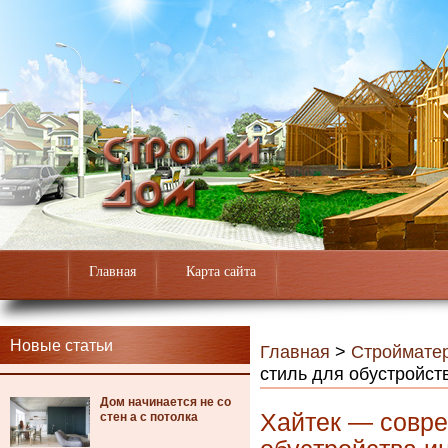
Главная
Карта сайта
Новые статьи
Главная
>
Строймате
стиль для обустройст
Дом начинается не со
Хайтек — совре
стен а с потолка