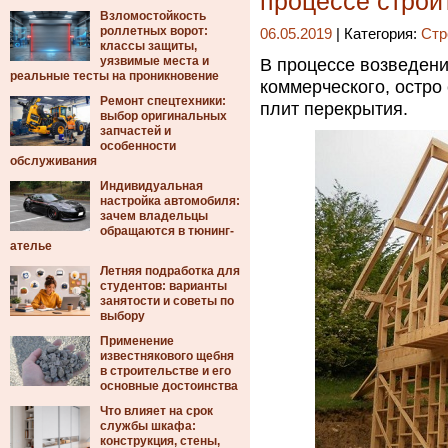
процессе строи
Взломостойкость
роллетных ворот:
06.05.2019
| Категория:
Стр
классы защиты,
уязвимые места и
В процессе возведения
реальные тесты на проникновение
коммерческого, остро
Ремонт спецтехники:
плит перекрытия.
выбор оригинальных
запчастей и
особенности
обслуживания
Индивидуальная
настройка автомобиля:
зачем владельцы
обращаются в тюнинг-
ателье
Летняя подработка для
студентов: варианты
занятости и советы по
выбору
Применение
известнякового щебня
в строительстве и его
основные достоинства
Что влияет на срок
службы шкафа:
конструкция, стены,