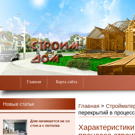
Главная
Карта сайта
Новые статьи
Главная
>
Строймате
перекрытий в процесс
Дом начинается не со
Характеристики
стен а с потолка