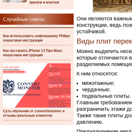
крепеж и монтаж
Они являются важным
Случайные советы
конструкции, ведь по
устойчивой.
Как использовать кофемашину Philips
Виды плит перек
пошаговая инструкция
Можно выделить неск
Как настроить iPhone 13 Про Макс
пошаговая инструкция
которые отличаются в
разделяемых помеще
К ним относятся:
межэтажные;
чердачные;
подвальные плиты.
Главным требованием
разграничить этажи д
Суть обучения от convertmonster и
Также такие плиты д
отзывы реальные клиентов
давлению.
Предназначение черд