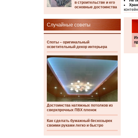
Не п
в строительстве и его
Хран
основные достоинства
контейн
Случайные советы
И
Споты – оригинальный
п
осветительный декор интерьера
Достоинства натяжных потолков из
сверхпрочных ПВХ пленок
Как сделать бумажный бескозырек
своими руками легко и быстро