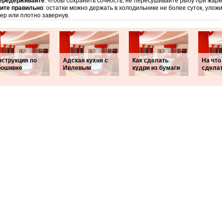
ередерживайте
: чтобы сохранить сочность, не пересушивайте рыбу при жарк
ите правильно
: остатки можно держать в холодильнике не более суток, улож
ер или плотно завернув.
нструкция по
Адская кухня с
Как сделать
На что
рошивке
Ивлевым
кудри из бумаги
сдела