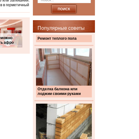
е или запекании.
ив в герметичный
Популярные советы
 можно
Ремонт теплого пола
ть афро
Отделка балкона или
лоджии своими руками