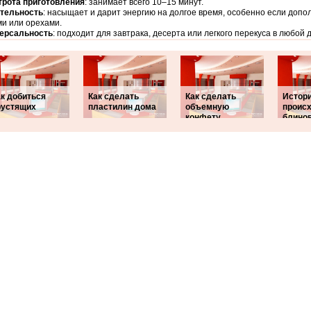
рота приготовления
: занимает всего 10–15 минут.
тельность
: насыщает и дарит энергию на долгое время, особенно если допо
и или орехами.
ерсальность
: подходит для завтрака, десерта или легкого перекуса в любой 
ак добиться
Как сделать
Как сделать
Истор
рустящих
пластилин дома
объемную
проис
конфету
блино