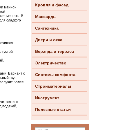
Кровля и фасад
ами манной
ной
лжая мешать. В
Мансарды
для сладкого
Сантехника
Двери и окна
печивает
Веранда и терраса
е густой –
ей.
Электричество
ами. Вариант с
Системы комфорта
ьный вкус.
 получит более
Стройматериалы
Инструмент
четается с
д подачей,
Полезные статьи