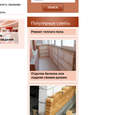
лнить свежими
день.
Популярные советы
Ремонт теплого пола
ия
хождения
в
Отделка балкона или
лоджии своими руками