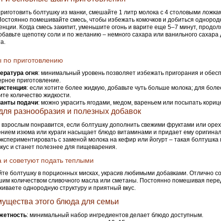
риготовить болтушку из манки, смешайте 1 литр молока с 4 столовыми ложк
Постоянно помешивайте смесь, чтобы избежать комочков и добиться однород
енции. Когда смесь закипит, уменьшите огонь и варите еще 5–7 минут, продо
обавьте щепотку соли и по желанию – немного сахара или ванильного сахара 
а.
 по приготовлению
ература огня
: минимальный уровень позволяет избежать пригорания и обес
рное приготовление.
истенция
: если хотите более жидкую, добавьте чуть больше молока; для боле
те количество жидкости.
анты подачи
: можно украсить ягодами, медом, вареньем или посыпать кориц
для разнообразия и полезных добавок
 взрослым понравится, если болтушку дополнить свежими фруктами или орех
нием изюма или кураги насыщает блюдо витаминами и придает ему оригинал
кспериментировать с заменой молока на кефир или йогурт – такая болтушка
вкус и станет полезнее для пищеварения.
 и советуют подать теплыми
те болтушку в порционных мисках, украсив любимыми добавками. Отлично со
им количеством сливочного масла или сметаны. Постоянно помешивая пере
иваете однородную структуру и приятный вкус.
ущества этого блюда для семьи
жетность
: минимальный набор ингредиентов делает блюдо доступным.