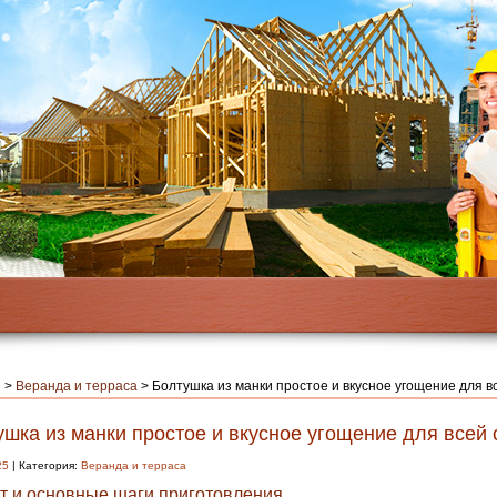
я
>
Веранда и терраса
>
Болтушка из манки простое и вкусное угощение для в
шка из манки простое и вкусное угощение для всей
25
| Категория:
Веранда и терраса
т и основные шаги приготовления