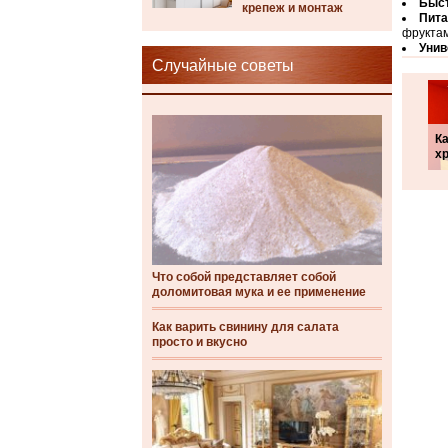
Быст
крепеж и монтаж
Пита
фруктам
Унив
Случайные советы
К
х
Что собой представляет собой
доломитовая мука и ее применение
Как варить свинину для салата
просто и вкусно