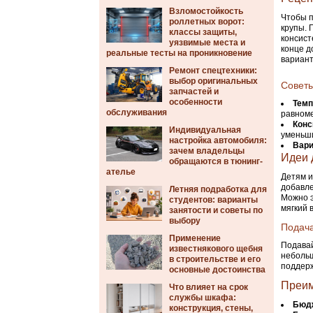
Взломостойкость
Чтобы п
роллетных ворот:
крупы. 
классы защиты,
консист
уязвимые места и
конце д
реальные тесты на проникновение
вариант
Ремонт спецтехники:
выбор оригинальных
Советы
запчастей и
особенности
Темп
обслуживания
равноме
Конс
Индивидуальная
уменьши
настройка автомобиля:
Вари
зачем владельцы
Идеи 
обращаются в тюнинг-
ателье
Детям и
добавле
Летняя подработка для
Можно э
студентов: варианты
мягкий 
занятости и советы по
выбору
Подача
Применение
Подавай
известнякового щебня
небольш
в строительстве и его
поддерж
основные достоинства
Преим
Что влияет на срок
службы шкафа:
Бюд
конструкция, стены,