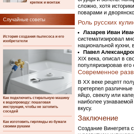
крепеж и монтаж
сложно, хотя историк
поварами и дворянско
Случайные советы
Роль русских кул
Лазарев Иван Ива
История создания пылесоса и его
систематизировал мно
изобретатели
национальной кухни, в
Павел Александро
XIX века, описал в св
популяризировав его 
Современное разв
В XX веке рецепт полу
претерпел различные
яйцо, свеклу или кап
Как подключить стиральную машину
наиболее узнаваемой 
к водопроводу: пошаговая
инструкция, чтобы не затопить
вкусу.
соседей
Заключение
Как изготовить гирлянды из бумаги
своими руками
Создание Винегрета с