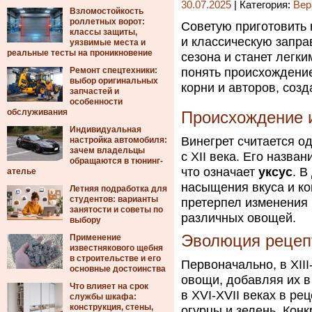
30.07.2025
| Категория:
Вер
Взломостойкость
роллетных ворот:
Советую приготовить 
классы защиты,
и классическую запра
уязвимые места и
реальные тесты на проникновение
сезона и станет легк
Ремонт спецтехники:
понять происхождение
выбор оригинальных
корни и авторов, соз
запчастей и
особенности
обслуживания
Происхождение и
Индивидуальная
Винегрет считается о
настройка автомобиля:
зачем владельцы
с XII века. Его назва
обращаются в тюнинг-
что означает
уксус
. В
ателье
насыщения вкуса и ко
Летняя подработка для
студентов: варианты
претерпел изменения
занятости и советы по
различных овощей.
выбору
Эволюция рецеп
Применение
известнякового щебня
в строительстве и его
Первоначально, в XIII
основные достоинства
овощи, добавляя их в
Что влияет на срок
в XVI-XVII веках в р
службы шкафа:
конструкция, стены,
огурцы и зелень. Кон