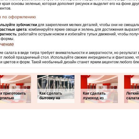
е края основы зеленью, которая дополнит рисунок и выделит его на фоне дру
ентов.
ы по оформлению
льзуйте зубочистки
для закрепления мелких деталей, чтобы они не смещали
растные цвета
: комбинируйте яркие овощи и зелень для достижения вырази
ратность
: работайте острым ножом и избегайте тупых движений, чтобы полу
 формы.
чение
е салата в виде тигра требует внимательности и аккуратности, но результат 
ит любой праздничный стол. Используйте свежие ингредиенты и фантазию, ч
и цветов и форм. Такой необычный дизайн станет ярким акцентом любого бл
к приготовить
Как сделать
Как сделать
Легкий
ортилью
бытовку на
луноход из
салата