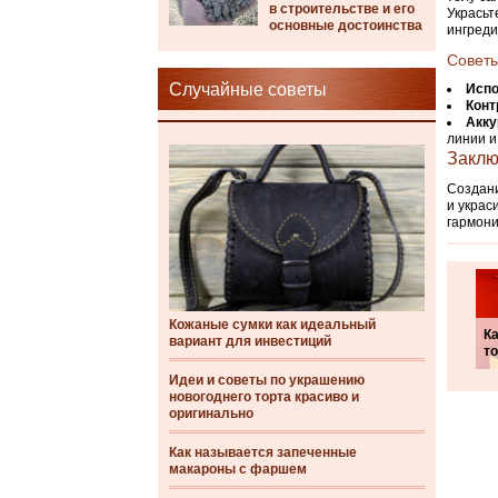
в строительстве и его
Украсьт
основные достоинства
ингреди
Совет
Случайные советы
Испо
Конт
Акку
линии и
Заклю
Создани
и украс
гармони
Кожаные сумки как идеальный
Ка
вариант для инвестиций
т
Идеи и советы по украшению
новогоднего торта красиво и
оригинально
Как называется запеченные
макароны с фаршем