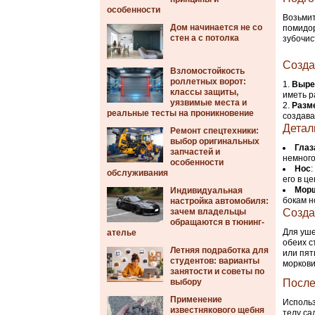
особенности
Возьмит
Дом начинается не со
помидор
стен а с потолка
зубочис
Созда
Взломостойкость
роллетных ворот:
Выре
классы защиты,
иметь р
уязвимые места и
Разм
реальные тесты на проникновение
создава
Детал
Ремонт спецтехники:
выбор оригинальных
Глаз
запчастей и
немного
особенности
Нос
обслуживания
его в ц
Морщ
Индивидуальная
бокам н
настройка автомобиля:
зачем владельцы
Созда
обращаются в тюнинг-
Для уше
ателье
обеих с
Летняя подработка для
или пят
студентов: варианты
моркови
занятости и советы по
выбору
После
Применение
Использ
известнякового щебня
телу са