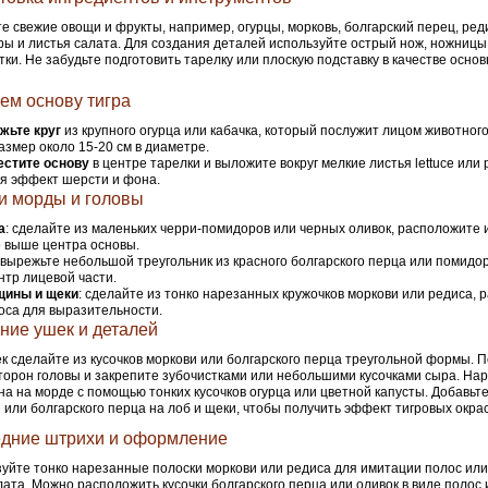
е свежие овощи и фрукты, например, огурцы, морковь, болгарский перец, реди
ы и листья салата. Для создания деталей используйте острый нож, ножницы 
тки. Не забудьте подготовить тарелку или плоскую подставку в качестве основ
ем основу тигра
жьте круг
из крупного огурца или кабачка, который послужит лицом животног
азмер около 15-20 см в диаметре.
естите основу
в центре тарелки и выложите вокруг мелкие листья lettuce или р
я эффект шерсти и фона.
и морды и головы
а
: сделайте из маленьких черри-помидоров или черных оливок, расположите и
 выше центра основы.
: вырежьте небольшой треугольник из красного болгарского перца или помидо
ентр лицевой части.
ины и щеки
: сделайте из тонко нарезанных кружочков моркови или редиса, 
оса для выразительности.
ние ушек и деталей
к сделайте из кусочков моркови или болгарского перца треугольной формы. П
торон головы и закрепите зубочистками или небольшими кусочками сыра. На
на на морде с помощью тонких кусочков огурца или цветной капусты. Добавьте
 или болгарского перца на лоб и щеки, чтобы получить эффект тигровых окрас
дние штрихи и оформление
уйте тонко нарезанные полоски моркови или редиса для имитации полос или
лата. Можно расположить кусочки болгарского перца или оливок в виде полос 