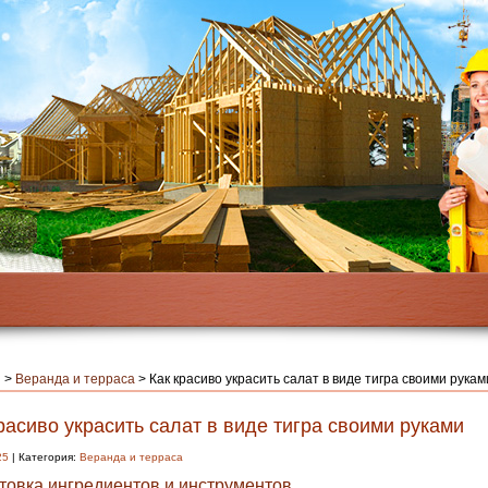
я
>
Веранда и терраса
>
Как красиво украсить салат в виде тигра своими рукам
расиво украсить салат в виде тигра своими руками
25
| Категория:
Веранда и терраса
товка ингредиентов и инструментов