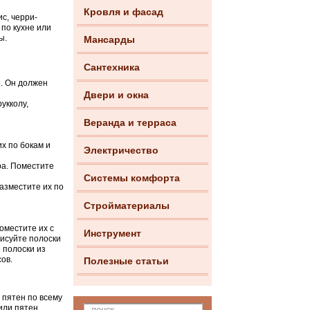
Кровля и фасад
с, черри-
по кухне или
ы.
Мансарды
Сантехника
о. Он должен
Двери и окна
укколу,
Веранда и терраса
х по бокам и
Электричество
ра. Поместите
Системы комфорта
разместите их по
Стройматериалы
оместите их с
Инструмент
рисуйте полоски
 полоски из
ов.
Полезные статьи
 пятен по всему
или пятен.