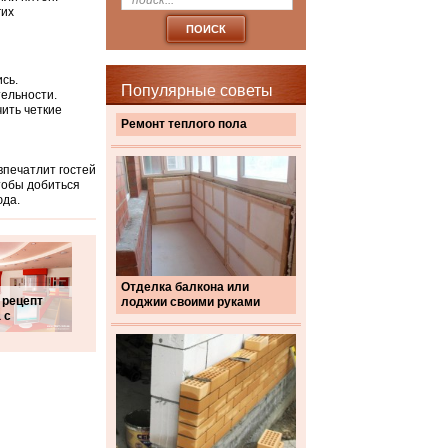
гих
сь.
Популярные советы
тельности.
чить четкие
Ремонт теплого пола
впечатлит гостей
тобы добиться
юда.
Отделка балкона или
 рецепт
лоджии своими руками
 с