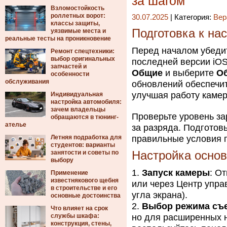
за шагом
Взломостойкость
роллетных ворот:
30.07.2025
| Категория:
Вер
классы защиты,
Подготовка к на
уязвимые места и
реальные тесты на проникновение
Перед началом убедит
Ремонт спецтехники:
выбор оригинальных
последней версии iO
запчастей и
Общие
и выберите
О
особенности
обслуживания
обновлений обеспечи
улучшая работу каме
Индивидуальная
настройка автомобиля:
зачем владельцы
Проверьте уровень за
обращаются в тюнинг-
ателье
за разряда. Подготов
Летняя подработка для
правильные условия п
студентов: варианты
занятости и советы по
Настройка осно
выбору
Запуск камеры
: О
Применение
известнякового щебня
или через Центр упра
в строительстве и его
угла экрана).
основные достоинства
Выбор режима съ
Что влияет на срок
службы шкафа:
но для расширенных 
конструкция, стены,