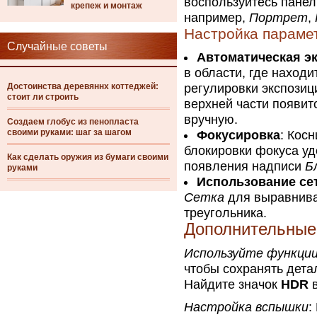
воспользуйтесь панел
крепеж и монтаж
например,
Портрет
,
Настройка параме
Случайные советы
Автоматическая эк
в области, где наход
Достоинства деревяннх коттеджей:
регулировки экспозиц
стоит ли строить
верхней части появитс
вручную.
Создаем глобус из пенопласта
своими руками: шаг за шагом
Фокусировка
: Кос
блокировки фокуса уд
Как сделать оружия из бумаги своими
появления надписи
Б
руками
Использование се
Сетка
для выравнива
треугольника.
Дополнительные
Используйте функци
чтобы сохранять детал
Найдите значок
HDR
в
Настройка вспышки
: