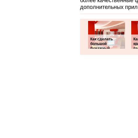
более качественные ф
дополнительных прил
Как сделать
Ка
большой
кр
бумажный
па