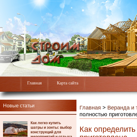
Главная
Карта сайта
Новые статьи
Главная
>
Веранда и 
полностью приготовл
Как легко купить
Как определить
шатры и зонты: выбор
конструкций для
мероприятий и отдыха