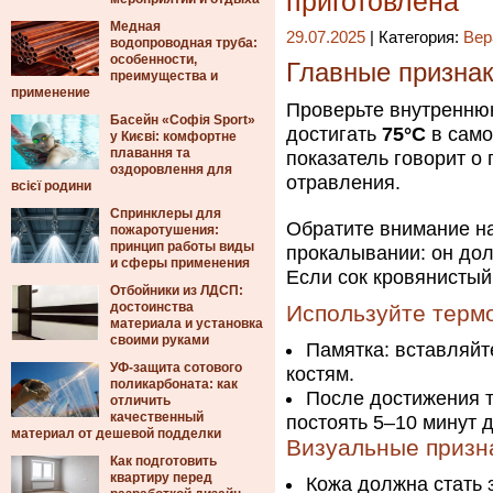
приготовлена
Медная
29.07.2025
| Категория:
Вер
водопроводная труба:
особенности,
Главные признак
преимущества и
применение
Проверьте внутренню
Басейн «Софія Sport»
достигать
75°C
в само
у Києві: комфортне
плавання та
показатель говорит о
оздоровлення для
отравления.
всієї родини
Спринклеры для
Обратите внимание на
пожаротушения:
принцип работы виды
прокалывании: он дол
и сферы применения
Если сок кровянистый
Отбойники из ЛДСП:
достоинства
Используйте терм
материала и установка
своими руками
Памятка: вставляйте
УФ-защита сотового
костям.
поликарбоната: как
После достижения т
отличить
качественный
постоять 5–10 минут 
материал от дешевой подделки
Визуальные призн
Как подготовить
квартиру перед
Кожа должна стать 